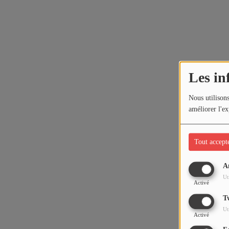
Les in
Nous utilisons
améliorer l'ex
Tout accept
A
Ut
Activé
T
Ut
Activé