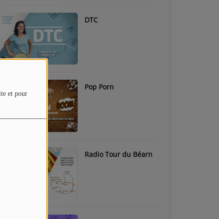
DTC
Pop Porn
ite et pour
Radio Tour du Béarn