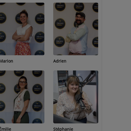
Adrien
Lucas
Bastien
Stéphanie
Jean-Michel
Céline