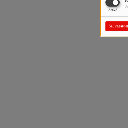
F
Ut
Activé
Sauvegarde