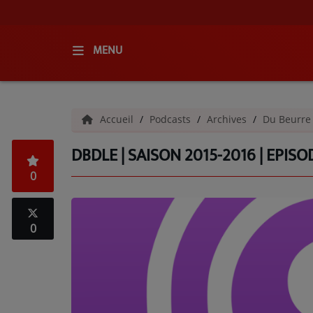
MENU
ACCUEIL
Accueil
Podcasts
Archives
Du Beurre
RADIO
DBDLE | SAISON 2015-2016 | EPISO
QUI SOMMES-NOUS ?
0
L'ÉQUIPE
GRILLE DES PROGRAMMES
0
C'ÉTAIT QUOI CE TITRE ?
MÉDIAS