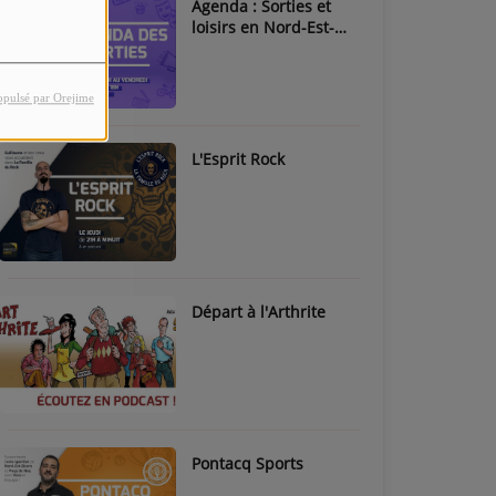
Agenda : Sorties et
loisirs en Nord-Est-
Béarn & Pays de Nay
opulsé par Orejime
L'Esprit Rock
Départ à l'Arthrite
Pontacq Sports