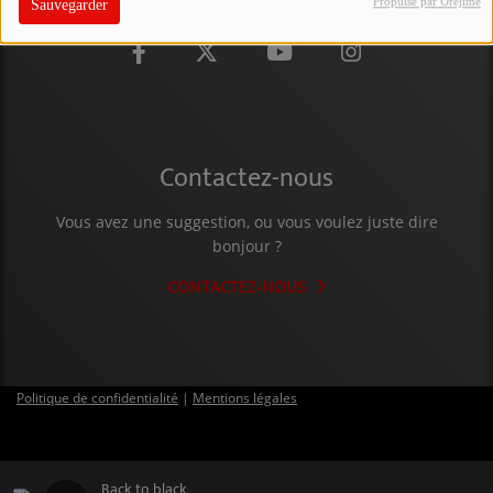
Propulsé par Orejime
Sauvegarder
PARTICIPEZ
JEUX CONCOURS
RECRUTEMENT
VENEZ DANS LE PUBLIC !
Contactez-nous
Vous avez une suggestion, ou vous voulez juste dire
CRÉATIONS AUDIOVISUELLES
bonjour ?
L'ŒIL DE L'OIE | PRÉSENTATION
CONTACTEZ-NOUS
VIDÉOS | L’ŒIL DE L'OIE
VIDÉOS | JEUX
Politique de confidentialité
|
Mentions légales
PARTENAIRES
Back to black