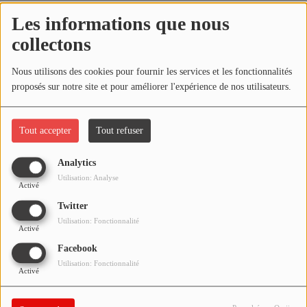
NOS PROGRAMMES COURTS
Les informations que nous
ARCHIVES - SAISONS PASSÉES
Écouter le podcast
collectons
VOS ÉMISSIONS EN IMAGES
Nous utilisons des cookies pour fournir les services et les fonctionnalités
Télécharger le podcast
PHOTOS
proposés sur notre site et pour améliorer l'expérience de nos utilisateurs.
Retrouvez toutes les archives de Pontacq Radio sur notre site
officiel !
ANNONCEURS & ESPACE PRO
Tout accepter
Tout refuser
VOTRE PUBLICITÉ SUR PONTACQ RADIO
Analytics
Utilisation: Analyse
LOCATION DE STUDIOS
Activé
Twitter
Utilisation: Fonctionnalité
ÉDUCATION AUX MÉDIAS ET À
Activé
L'INFORMATION
Facebook
EN QUOI ÇA CONSISTE ?
Utilisation: Fonctionnalité
Activé
ÉCOUTEZ LES PRODUCTIONS