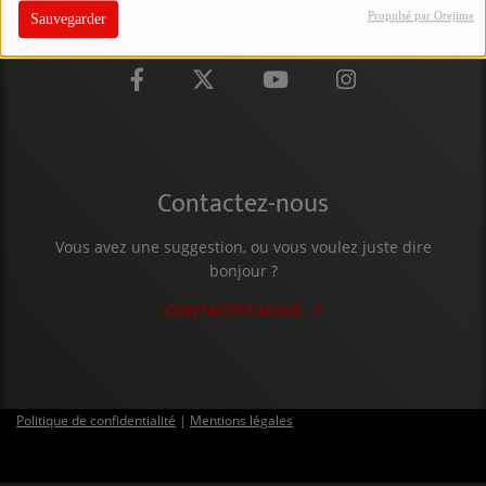
Propulsé par Orejime
Sauvegarder
PARTICIPEZ
JEUX CONCOURS
RECRUTEMENT
VENEZ DANS LE PUBLIC !
Contactez-nous
CRÉATIONS AUDIOVISUELLES
Vous avez une suggestion, ou vous voulez juste dire
bonjour ?
L'ŒIL DE L'OIE | PRÉSENTATION
CONTACTEZ-NOUS
VIDÉOS | L’ŒIL DE L'OIE
VIDÉOS | JEUX
Politique de confidentialité
|
Mentions légales
PARTENAIRES