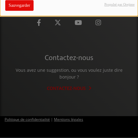
Propulsé par Orejime
Sauvegarder
PARTICIPEZ
JEUX CONCOURS
RECRUTEMENT
VENEZ DANS LE PUBLIC !
Contactez-nous
CRÉATIONS AUDIOVISUELLES
Vous avez une suggestion, ou vous voulez juste dire
bonjour ?
L'ŒIL DE L'OIE | PRÉSENTATION
CONTACTEZ-NOUS
VIDÉOS | L’ŒIL DE L'OIE
VIDÉOS | JEUX
Politique de confidentialité
|
Mentions légales
PARTENAIRES