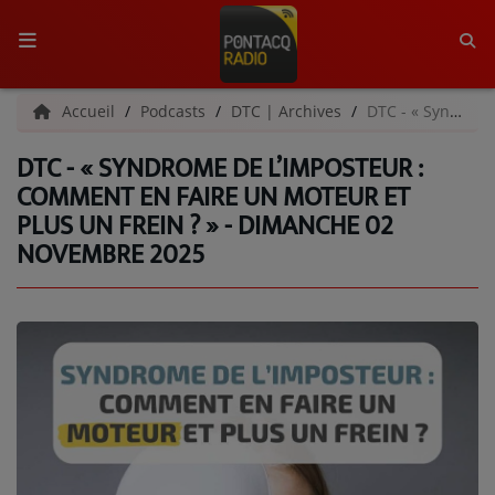
ACCUEIL
Accueil
Podcasts
DTC | Archives
DTC - « Syndrome de l’imposteur : comment en faire un moteur et plus un frein ? » - Dimanche 02 novembre 2025
DTC - « SYNDROME DE L’IMPOSTEUR :
RADIO
COMMENT EN FAIRE UN MOTEUR ET
PLUS UN FREIN ? » - DIMANCHE 02
QUI SOMMES-NOUS ?
NOVEMBRE 2025
L'ÉQUIPE
GRILLE DES PROGRAMMES
C'ÉTAIT QUOI CE TITRE ?
MÉDIAS
PODCASTS - SAISON 2026/2027