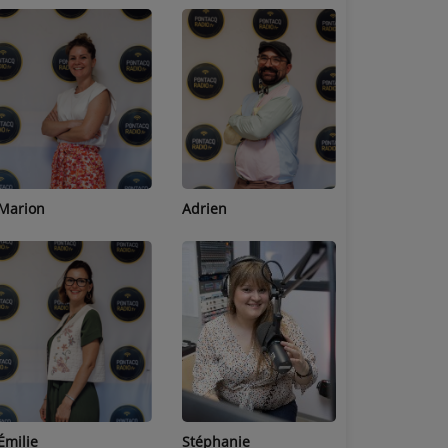
Adrien
Lucas
Bastien
Stéphanie
Jean-Michel
Céline