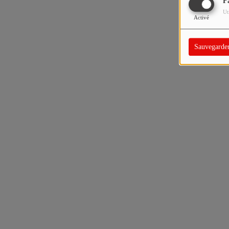
F
Ut
Activé
Sauvegarde