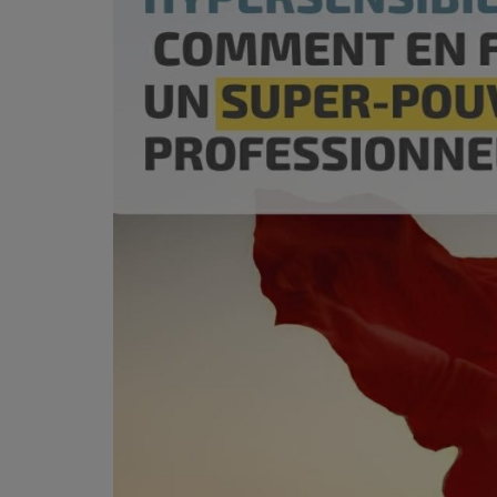
PODCASTS - SAISON 2026/2027
NOS PROGRAMMES COURTS
ARCHIVES - SAISONS PASSÉES
VOS ÉMISSIONS EN IMAGES
PHOTOS
ANNONCEURS & ESPACE PRO
VOTRE PUBLICITÉ SUR PONTACQ RADIO
LOCATION DE STUDIOS
ÉDUCATION AUX MÉDIAS ET À
L'INFORMATION
EN QUOI ÇA CONSISTE ?
ÉCOUTEZ LES PRODUCTIONS