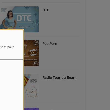
DTC
Pop Porn
ite et pour
Radio Tour du Béarn