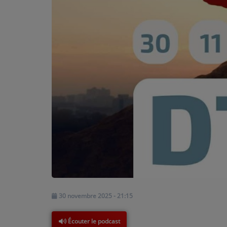
PARTICIPEZ
JEUX CONCOURS
RECRUTEMENT
VENEZ DANS LE PUBLIC !
CRÉATIONS AUDIOVISUELLES
L'ŒIL DE L'OIE | PRÉSENTATION
VIDÉOS | L’ŒIL DE L'OIE
VIDÉOS | JEUX
30 novembre 2025 - 21:15
PARTENAIRES
Écouter le podcast