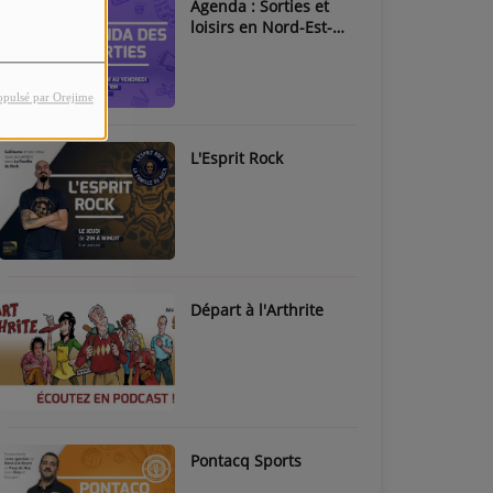
Agenda : Sorties et
loisirs en Nord-Est-
Béarn & Pays de Nay
opulsé par Orejime
L'Esprit Rock
Départ à l'Arthrite
Pontacq Sports