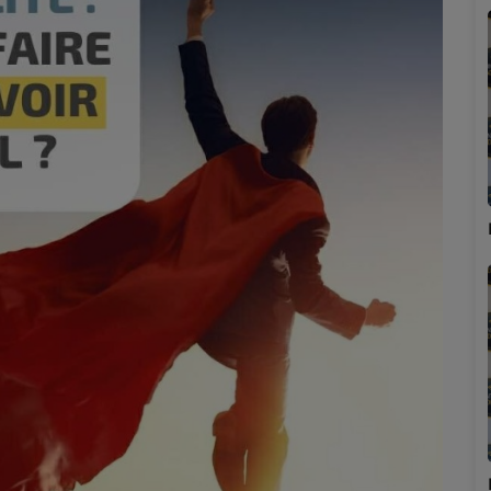
Marion
Émilie