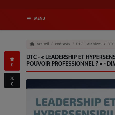
MENU
ACCUEIL
Accueil
Podcasts
DTC | Archives
DTC 
RADIO
DTC - « LEADERSHIP ET HYPERSENS
QUI SOMMES-NOUS ?
POUVOIR PROFESSIONNEL ? » - D
0
L'ÉQUIPE
GRILLE DES PROGRAMMES
0
C'ÉTAIT QUOI CE TITRE ?
MÉDIAS