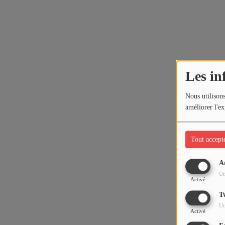
Les in
Nous utilisons
améliorer l'ex
Tout accept
A
Ut
Activé
T
Ut
Activé