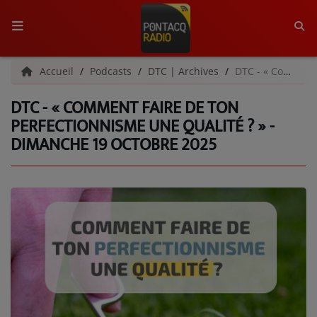
ACCUEIL
Accueil
Podcasts
DTC | Archives
DTC - « Comment faire de ton perfectionnisme une qualité ? » - Dimanche 19 octobre 2025
DTC - « COMMENT FAIRE DE TON
RADIO
PERFECTIONNISME UNE QUALITÉ ? » -
DIMANCHE 19 OCTOBRE 2025
QUI SOMMES-NOUS ?
L'ÉQUIPE
GRILLE DES PROGRAMMES
C'ÉTAIT QUOI CE TITRE ?
MÉDIAS
PODCASTS - SAISON 2026/2027