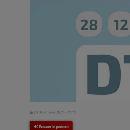
PARTICIPEZ
JEUX CONCOURS
RECRUTEMENT
VENEZ DANS LE PUBLIC !
CRÉATIONS AUDIOVISUELLES
L'ŒIL DE L'OIE | PRÉSENTATION
VIDÉOS | L’ŒIL DE L'OIE
VIDÉOS | JEUX
28 décembre 2025 - 21:15
PARTENAIRES
Écouter le podcast