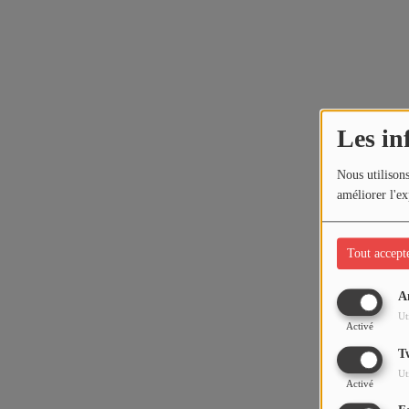
Les in
Nous utilisons
améliorer l'ex
Tout accept
A
Ut
Activé
T
Ut
Activé