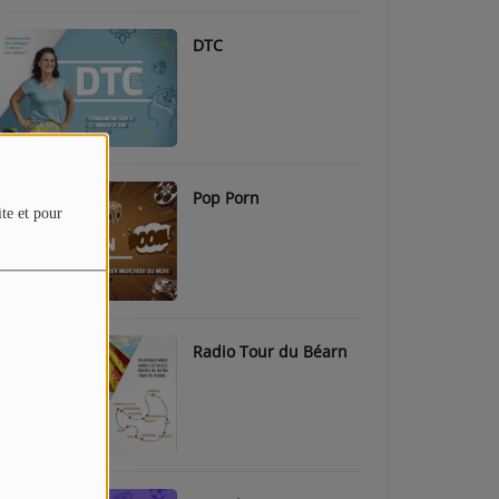
DTC
Pop Porn
ite et pour
Radio Tour du Béarn