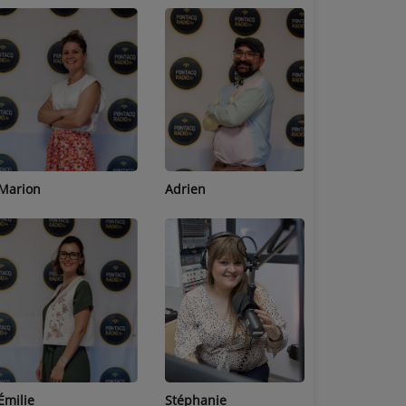
Adrien
Lucas
Bastien
Stéphanie
Jean-Michel
Céline