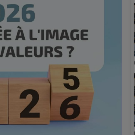
Marion
Émilie