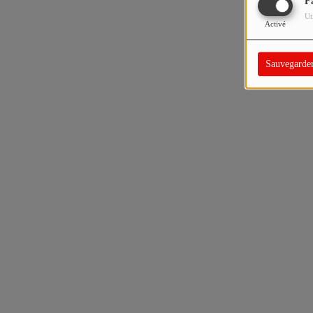
F
Ut
Activé
Sauvegarde