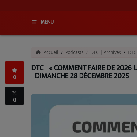
MENU
ACCUEIL
Accueil
Podcasts
DTC | Archives
DTC 
RADIO
DTC - « COMMENT FAIRE DE 2026 U
QUI SOMMES-NOUS ?
- DIMANCHE 28 DÉCEMBRE 2025
0
L'ÉQUIPE
GRILLE DES PROGRAMMES
0
C'ÉTAIT QUOI CE TITRE ?
MÉDIAS