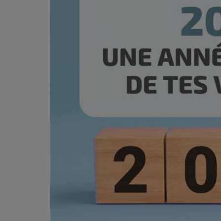
PODCASTS - SAISON 2026/2027
NOS PROGRAMMES COURTS
ARCHIVES - SAISONS PASSÉES
VOS ÉMISSIONS EN IMAGES
PHOTOS
ANNONCEURS & ESPACE PRO
VOTRE PUBLICITÉ SUR PONTACQ RADIO
LOCATION DE STUDIOS
ÉDUCATION AUX MÉDIAS ET À
L'INFORMATION
EN QUOI ÇA CONSISTE ?
ÉCOUTEZ LES PRODUCTIONS