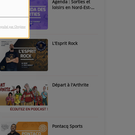
Agenda : Sorties et
loisirs en Nord-Est-
Béarn & Pays de Nay
opulsé par Orejime
L'Esprit Rock
Départ à l'Arthrite
Pontacq Sports