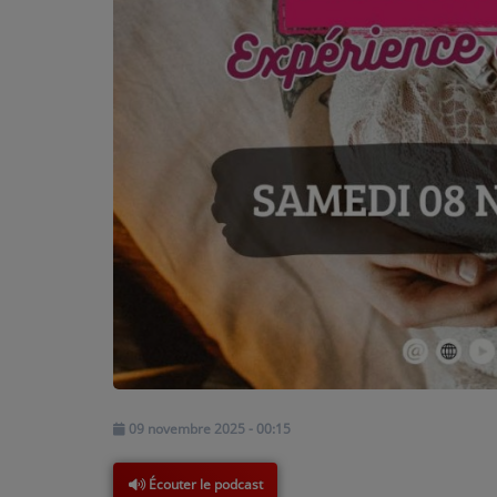
PARTICIPEZ
JEUX CONCOURS
RECRUTEMENT
VENEZ DANS LE PUBLIC !
CRÉATIONS AUDIOVISUELLES
L'ŒIL DE L'OIE | PRÉSENTATION
VIDÉOS | L’ŒIL DE L'OIE
VIDÉOS | JEUX
09 novembre 2025 - 00:15
PARTENAIRES
Écouter le podcast