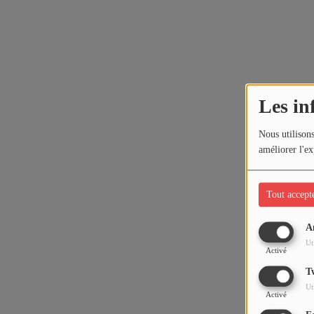
Les in
Nous utilisons
améliorer l'ex
Tout accept
A
Ut
Activé
T
Ut
Activé