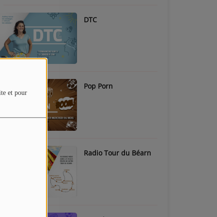
DTC
Pop Porn
ite et pour
Radio Tour du Béarn