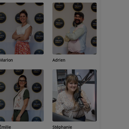
Adrien
Lucas
Bastien
Stéphanie
Jean-Michel
Céline