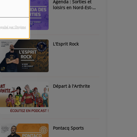
Agenda : Sorties et
loisirs en Nord-Est-
Béarn & Pays de Nay
opulsé par Orejime
L'Esprit Rock
Départ à l'Arthrite
Pontacq Sports