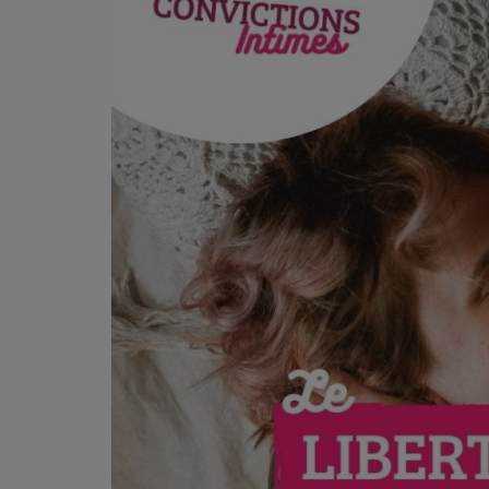
PODCASTS - SAISON 2026/2027
NOS PROGRAMMES COURTS
ARCHIVES - SAISONS PASSÉES
VOS ÉMISSIONS EN IMAGES
PHOTOS
ANNONCEURS & ESPACE PRO
VOTRE PUBLICITÉ SUR PONTACQ RADIO
LOCATION DE STUDIOS
ÉDUCATION AUX MÉDIAS ET À
L'INFORMATION
EN QUOI ÇA CONSISTE ?
ÉCOUTEZ LES PRODUCTIONS