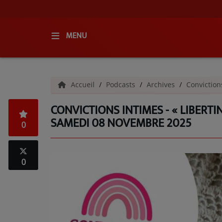
MENU
ACCUEIL
Accueil
Podcasts
Archives
Conviction
RADIO
CONVICTIONS INTIMES - « LIBERTIN
QUI SOMMES-NOUS ?
SAMEDI 08 NOVEMBRE 2025
0
L'ÉQUIPE
GRILLE DES PROGRAMMES
0
C'ÉTAIT QUOI CE TITRE ?
MÉDIAS