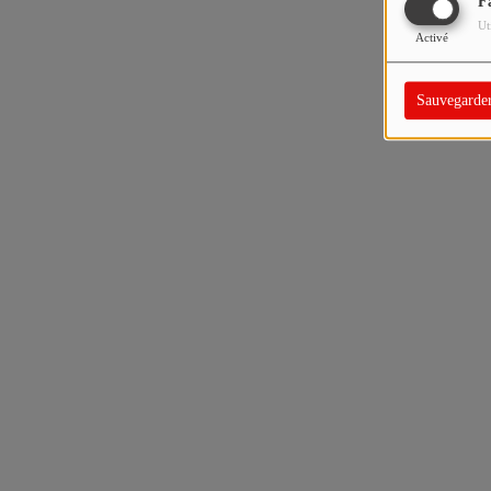
F
Ut
Activé
Sauvegarde