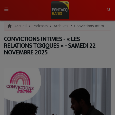
ACCUEIL
Accueil
Podcasts
Archives
Convictions Intimes | Archives
CONVICTIONS INTIMES - « LES
RADIO
RELATIONS TOXIQUES » - SAMEDI 22
NOVEMBRE 2025
QUI SOMMES-NOUS ?
L'ÉQUIPE
GRILLE DES PROGRAMMES
C'ÉTAIT QUOI CE TITRE ?
MÉDIAS
PODCASTS - SAISON 2026/2027