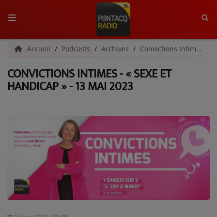
ACCUEIL
Accueil
Podcasts
Archives
Convictions Intimes | Archives
CONVICTIONS INTIMES - « SEXE ET
RADIO
HANDICAP » - 13 MAI 2023
QUI SOMMES-NOUS ?
L'ÉQUIPE
GRILLE DES PROGRAMMES
C'ÉTAIT QUOI CE TITRE ?
MÉDIAS
PODCASTS - SAISON 2026/2027