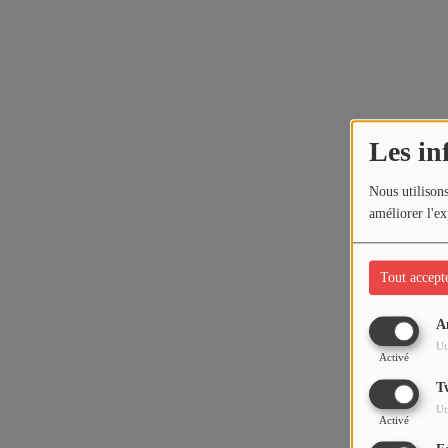
Les in
Nous utilisons
améliorer l'ex
Tout accept
A
Ut
Activé
T
Ut
Activé