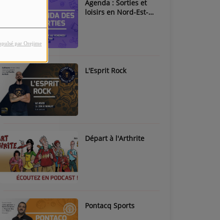
Agenda : Sorties et
loisirs en Nord-Est-
Béarn & Pays de Nay
opulsé par Orejime
L'Esprit Rock
Départ à l'Arthrite
Pontacq Sports