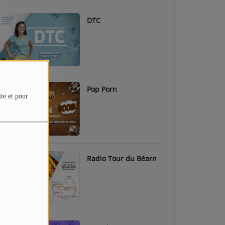
DTC
Pop Porn
ite et pour
Radio Tour du Béarn