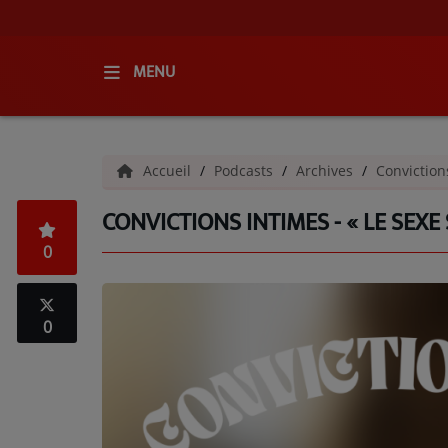
MENU
ACCUEIL
Accueil
Podcasts
Archives
Conviction
RADIO
CONVICTIONS INTIMES - « LE SEXE
QUI SOMMES-NOUS ?
0
L'ÉQUIPE
GRILLE DES PROGRAMMES
0
C'ÉTAIT QUOI CE TITRE ?
MÉDIAS