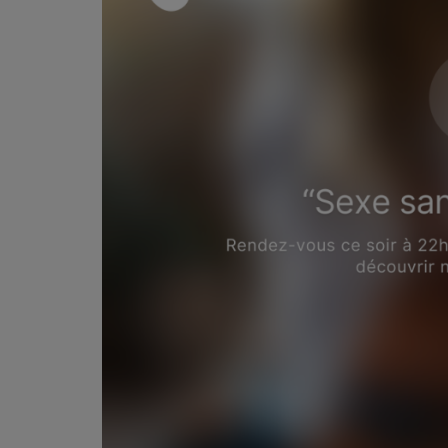
PODCASTS - SAISON 2026/2027
NOS PROGRAMMES COURTS
ARCHIVES - SAISONS PASSÉES
VOS ÉMISSIONS EN IMAGES
PHOTOS
ANNONCEURS & ESPACE PRO
VOTRE PUBLICITÉ SUR PONTACQ RADIO
LOCATION DE STUDIOS
ÉDUCATION AUX MÉDIAS ET À
L'INFORMATION
EN QUOI ÇA CONSISTE ?
ÉCOUTEZ LES PRODUCTIONS