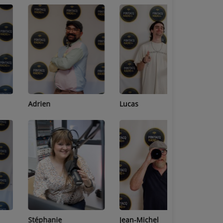
Adrien
Lucas
Bastien
Stéphanie
Jean-Michel
Céline