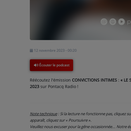
PARTICIPEZ
JEUX CONCOURS
RECRUTEMENT
12 novembre 2023 - 00:20
VENEZ DANS LE PUBLIC !
Écouter le podcast
CRÉATIONS AUDIOVISUELLES
Réécoutez l'émission
CONVICTIONS INTIMES
:
« LE
L'ŒIL DE L'OIE | PRÉSENTATION
2023
sur Pontacq Radio !
VIDÉOS | L’ŒIL DE L'OIE
VIDÉOS | JEUX
Note technique
: Si la lecture ne fonctionne pas, cliquez s
apparaît, cliquez sur « Poursuivre ».
PARTENAIRES
Veuillez nous excuser pour la gêne occasionnée... Notre