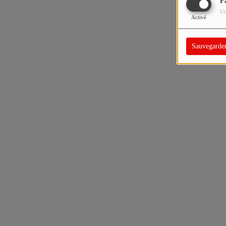
F
Ut
Activé
Sauvegarde