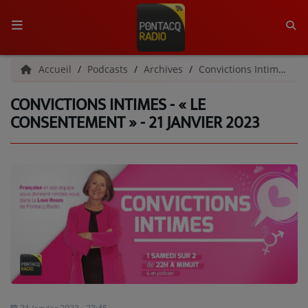
ACCUEIL
Accueil
Podcasts
Archives
Convictions Intimes | Archives
CONVICTIONS INTIMES - « LE
RADIO
CONSENTEMENT » - 21 JANVIER 2023
QUI SOMMES-NOUS ?
L'ÉQUIPE
GRILLE DES PROGRAMMES
C'ÉTAIT QUOI CE TITRE ?
MÉDIAS
PODCASTS - SAISON 2026/2027