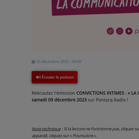
PARTICIPEZ
JEUX CONCOURS
RECRUTEMENT
VENEZ DANS LE PUBLIC !
10 décembre 2023 - 00:30
CRÉATIONS AUDIOVISUELLES
Écouter le podcast
L'ŒIL DE L'OIE | PRÉSENTATION
Réécoutez l'émission
CONVICTIONS INTIMES
:
« LA
VIDÉOS | L’ŒIL DE L'OIE
samedi 09 décembre 2023
sur Pontacq Radio !
VIDÉOS | JEUX
Note technique
: Si la lecture ne fonctionne pas, cliquez s
PARTENAIRES
apparaît, cliquez sur « Poursuivre ».