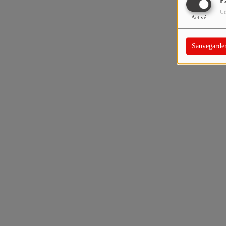
F
Ut
Activé
Sauvegarde