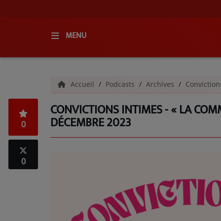
MENU
ACCUEIL
Accueil
Podcasts
Archives
Conviction
RADIO
CONVICTIONS INTIMES - « LA COM
QUI SOMMES-NOUS ?
DÉCEMBRE 2023
0
L'ÉQUIPE
GRILLE DES PROGRAMMES
0
C'ÉTAIT QUOI CE TITRE ?
MÉDIAS