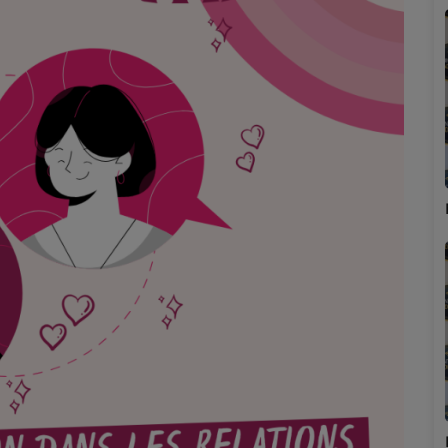
Marion
Émilie