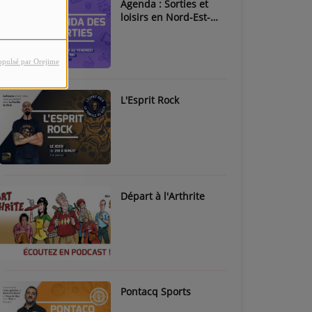
Agenda : Sorties et
loisirs en Nord-Est-
Béarn & Pays de Nay
opulsé par Orejime
L'Esprit Rock
Départ à l'Arthrite
Pontacq Sports