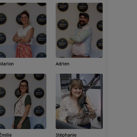
Adrien
Lucas
Bastien
Stéphanie
Jean-Michel
Céline