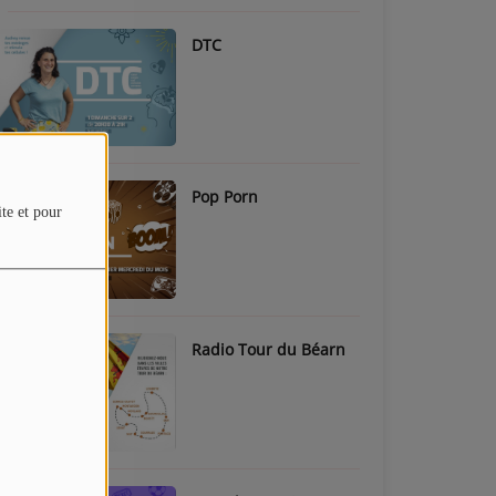
DTC
Pop Porn
ite et pour
Radio Tour du Béarn