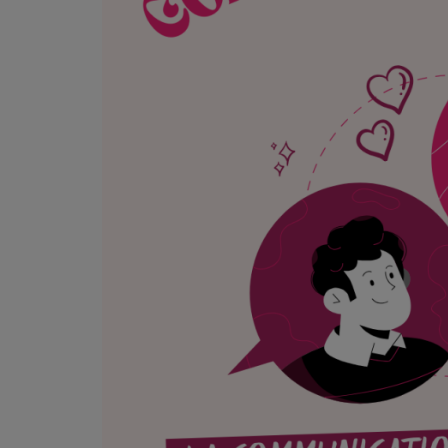
PODCASTS - SAISON 2026/2027
NOS PROGRAMMES COURTS
ARCHIVES - SAISONS PASSÉES
VOS ÉMISSIONS EN IMAGES
PHOTOS
ANNONCEURS & ESPACE PRO
VOTRE PUBLICITÉ SUR PONTACQ RADIO
LOCATION DE STUDIOS
ÉDUCATION AUX MÉDIAS ET À
L'INFORMATION
EN QUOI ÇA CONSISTE ?
ÉCOUTEZ LES PRODUCTIONS