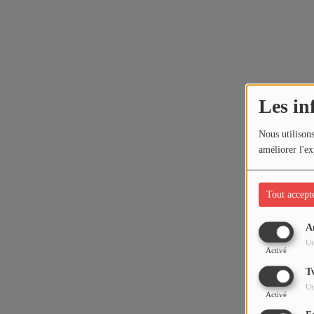
Les in
Nous utilisons
améliorer l'ex
Tout accept
A
Ut
Activé
T
Ut
Activé