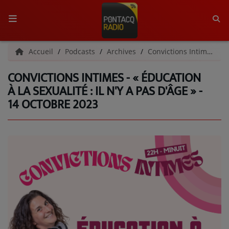
ACCUEIL
Accueil
Podcasts
Archives
Convictions Intimes | Archives
CONVICTIONS INTIMES - « ÉDUCATION
RADIO
À LA SEXUALITÉ : IL N'Y A PAS D'ÂGE » -
14 OCTOBRE 2023
QUI SOMMES-NOUS ?
L'ÉQUIPE
GRILLE DES PROGRAMMES
C'ÉTAIT QUOI CE TITRE ?
MÉDIAS
PODCASTS - SAISON 2026/2027