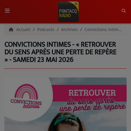
ACCUEIL
Accueil
Podcasts
Archives
Convictions Intimes | Archives
CONVICTIONS INTIMES - « RETROUVER
RADIO
DU SENS APRÈS UNE PERTE DE REPÈRE
» - SAMEDI 23 MAI 2026
QUI SOMMES-NOUS ?
L'ÉQUIPE
GRILLE DES PROGRAMMES
C'ÉTAIT QUOI CE TITRE ?
MÉDIAS
PODCASTS - SAISON 2026/2027