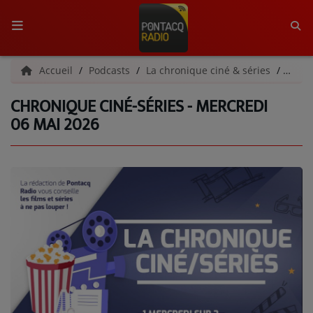
ACCUEIL
Accueil
Podcasts
La chronique ciné & séries
Chron
CHRONIQUE CINÉ-SÉRIES - MERCREDI
RADIO
06 MAI 2026
QUI SOMMES-NOUS ?
L'ÉQUIPE
GRILLE DES PROGRAMMES
C'ÉTAIT QUOI CE TITRE ?
MÉDIAS
PODCASTS - SAISON 2026/2027