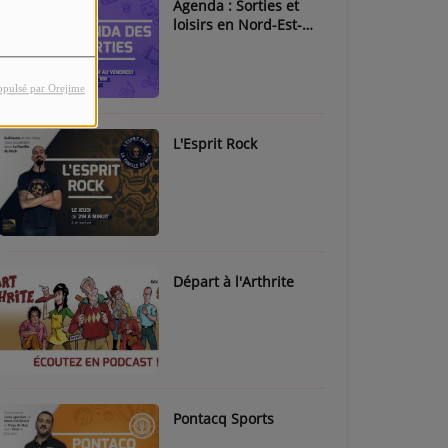
Agenda : Sorties et
loisirs en Nord-Est-
Béarn & Pays de Nay
opulsé par Orejime
L'Esprit Rock
Départ à l'Arthrite
Pontacq Sports