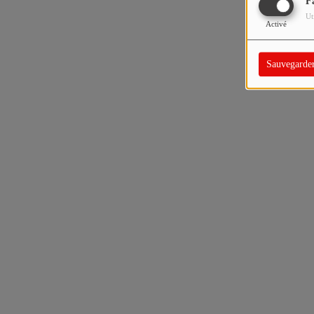
F
Ut
Activé
Sauvegarde