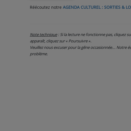
Réécoutez notre
AGENDA CULTUREL : SORTIES & LO
PARTICIPEZ
JEUX CONCOURS
Note technique
: Si la lecture ne fonctionne pas, cliquez s
RECRUTEMENT
apparaît, cliquez sur « Poursuivre ».
Veuillez nous excuser pour la gêne occasionnée... Notre
VENEZ DANS LE PUBLIC !
problème.
CRÉATIONS AUDIOVISUELLES
L'ŒIL DE L'OIE | PRÉSENTATION
VIDÉOS | L’ŒIL DE L'OIE
VIDÉOS | JEUX
PARTENAIRES