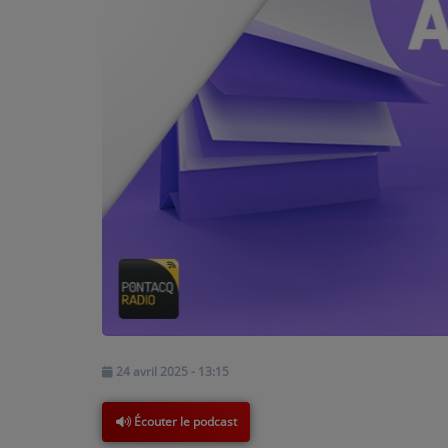
PODCASTS - SAISON 2026/2027
NOS PROGRAMMES COURTS
ARCHIVES - SAISONS PASSÉES
VOS ÉMISSIONS EN IMAGES
PHOTOS
ANNONCEURS & ESPACE PRO
VOTRE PUBLICITÉ SUR PONTACQ RADIO
LOCATION DE STUDIOS
ÉDUCATION AUX MÉDIAS ET À
24 avril 2025 - 13:15
L'INFORMATION
EN QUOI ÇA CONSISTE ?
Écouter le podcast
ÉCOUTEZ LES PRODUCTIONS