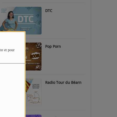
DTC
Pop Porn
ite et pour
Radio Tour du Béarn