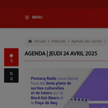
MENU
ACCUEIL
Accueil
Podcasts
Agenda des sorties
RADIO
AGENDA | JEUDI 24 AVRIL 2025
QUI SOMMES-NOUS ?
0
L'ÉQUIPE
GRILLE DES PROGRAMMES
0
C'ÉTAIT QUOI CE TITRE ?
MÉDIAS