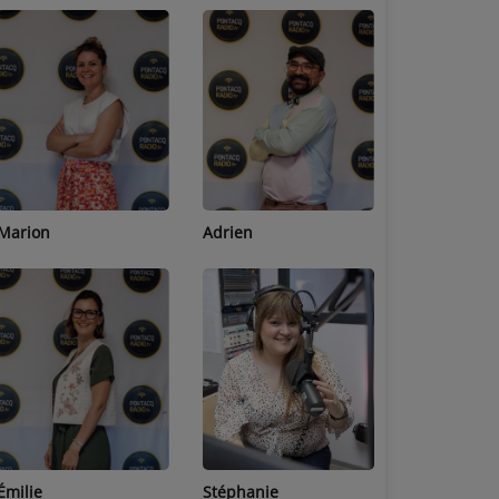
Adrien
Lucas
Bastien
Stéphanie
Jean-Michel
Céline