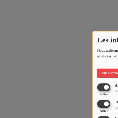
Les in
Nous utilisons
améliorer l'ex
Tout accept
A
Ut
Activé
T
Ut
Activé