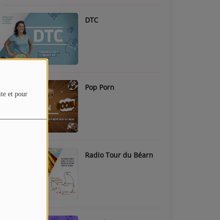
DTC
Pop Porn
ite et pour
Radio Tour du Béarn