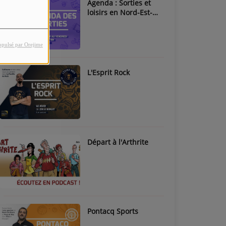
Agenda : Sorties et
loisirs en Nord-Est-
Béarn & Pays de Nay
opulsé par Orejime
L'Esprit Rock
Départ à l'Arthrite
Pontacq Sports