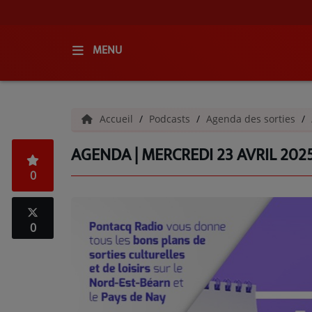
MENU
ACCUEIL
Accueil
Podcasts
Agenda des sorties
RADIO
AGENDA | MERCREDI 23 AVRIL 202
QUI SOMMES-NOUS ?
0
L'ÉQUIPE
GRILLE DES PROGRAMMES
0
C'ÉTAIT QUOI CE TITRE ?
MÉDIAS