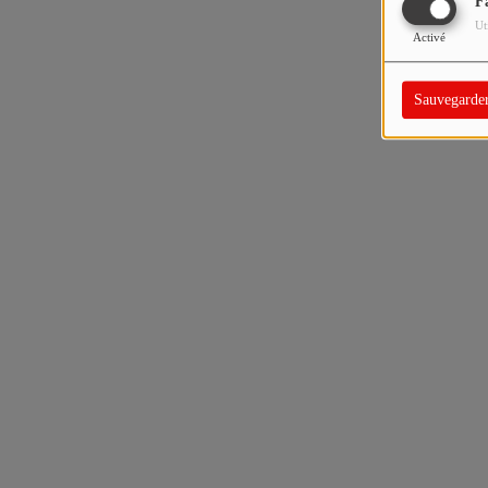
F
Ut
Activé
Sauvegarde