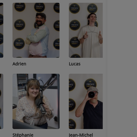
Adrien
Lucas
Bastien
Stéphanie
Jean-Michel
Céline