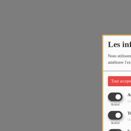
Les in
Nous utilisons
améliorer l'ex
Tout accept
A
Ut
Activé
T
Ut
Activé