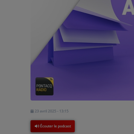
PODCASTS - SAISON 2026/2027
NOS PROGRAMMES COURTS
ARCHIVES - SAISONS PASSÉES
VOS ÉMISSIONS EN IMAGES
PHOTOS
ANNONCEURS & ESPACE PRO
VOTRE PUBLICITÉ SUR PONTACQ RADIO
LOCATION DE STUDIOS
ÉDUCATION AUX MÉDIAS ET À
23 avril 2025 - 13:15
L'INFORMATION
EN QUOI ÇA CONSISTE ?
Écouter le podcast
ÉCOUTEZ LES PRODUCTIONS