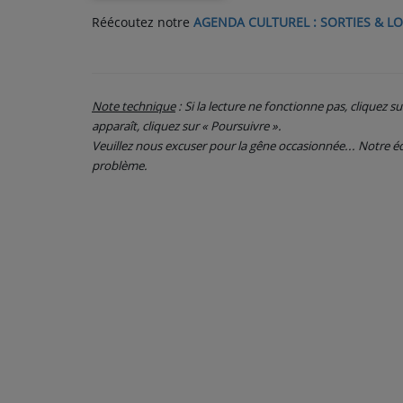
Réécoutez notre
AGENDA CULTUREL : SORTIES & LO
PARTICIPEZ
JEUX CONCOURS
Note technique
: Si la lecture ne fonctionne pas, cliquez s
RECRUTEMENT
apparaît, cliquez sur « Poursuivre ».
Veuillez nous excuser pour la gêne occasionnée... Notre
VENEZ DANS LE PUBLIC !
problème.
CRÉATIONS AUDIOVISUELLES
L'ŒIL DE L'OIE | PRÉSENTATION
VIDÉOS | L’ŒIL DE L'OIE
VIDÉOS | JEUX
PARTENAIRES