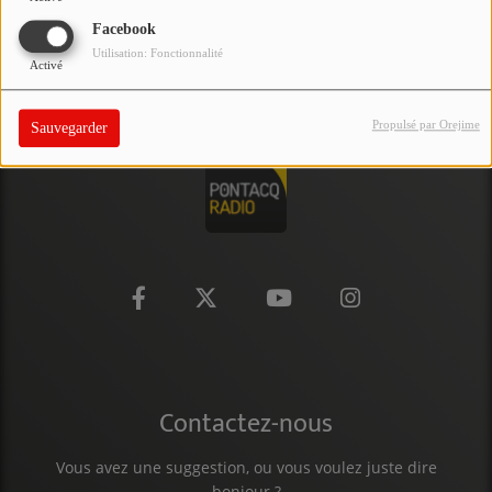
PARTICIPEZ
Facebook
Utilisation: Fonctionnalité
Activé
JEUX CONCOURS
RECRUTEMENT
Propulsé par Orejime
Sauvegarder
VENEZ DANS LE PUBLIC !
CRÉATIONS AUDIOVISUELLES
L'ŒIL DE L'OIE | PRÉSENTATION
VIDÉOS | L’ŒIL DE L'OIE
VIDÉOS | JEUX
Contactez-nous
PARTENAIRES
Vous avez une suggestion, ou vous voulez juste dire
bonjour ?