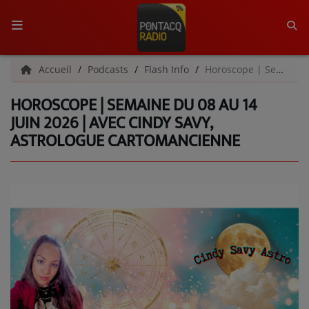
ACCUEIL
Accueil
Podcasts
Flash Info
Horoscope | Semaine du 08 au 14 juin 2026 | Avec Cindy Savy, astrologue cartomancienne
HOROSCOPE | SEMAINE DU 08 AU 14
RADIO
JUIN 2026 | AVEC CINDY SAVY,
ASTROLOGUE CARTOMANCIENNE
QUI SOMMES-NOUS ?
L'ÉQUIPE
GRILLE DES PROGRAMMES
C'ÉTAIT QUOI CE TITRE ?
MÉDIAS
PODCASTS - SAISON 2026/2027