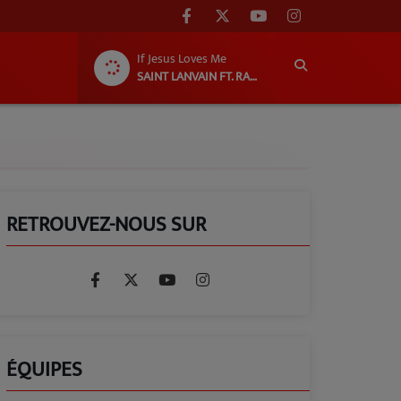
If Jesus Loves Me
SAINT LANVAIN FT. RAHMSED
RETROUVEZ-NOUS SUR
ÉQUIPES