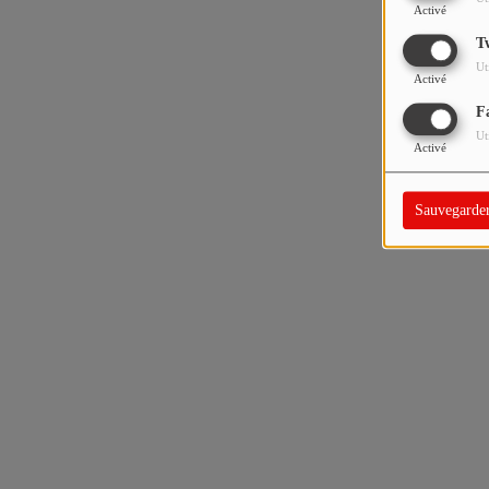
Activé
T
Ut
Activé
F
Ut
Activé
Sauvegarde