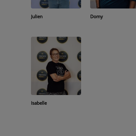
PODCASTS - SAISON 2026/2027
NOS PROGRAMMES COURTS
Julien
Domy
ARCHIVES - SAISONS PASSÉES
VOS ÉMISSIONS EN IMAGES
PHOTOS
ANNONCEURS & ESPACE PRO
VOTRE PUBLICITÉ SUR PONTACQ RADIO
LOCATION DE STUDIOS
Isabelle
ÉDUCATION AUX MÉDIAS ET À
L'INFORMATION
EN QUOI ÇA CONSISTE ?
ÉCOUTEZ LES PRODUCTIONS