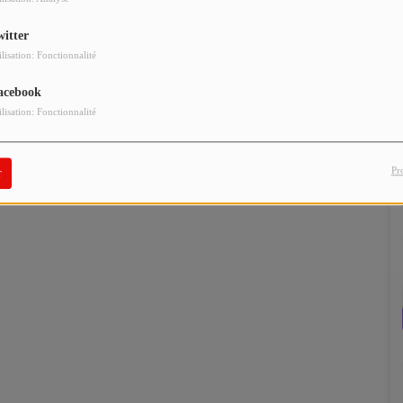
witter
ilisation: Fonctionnalité
acebook
ilisation: Fonctionnalité
Pr
r