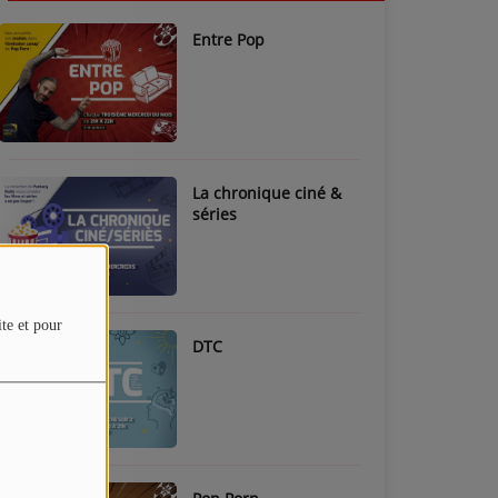
Entre Pop
La chronique ciné &
séries
ite et pour
DTC