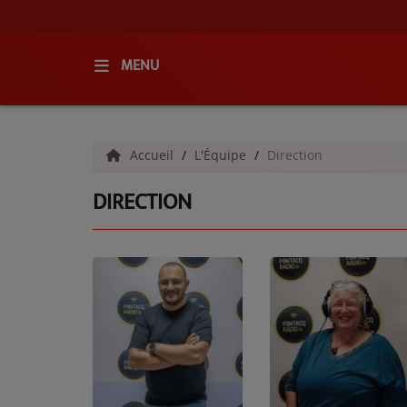
MENU
ACCUEIL
Accueil
L'Équipe
Direction
RADIO
DIRECTION
QUI SOMMES-NOUS ?
L'ÉQUIPE
GRILLE DES PROGRAMMES
C'ÉTAIT QUOI CE TITRE ?
MÉDIAS