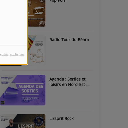
Pop Porn
Radio Tour du Béarn
opulsé par Orejime
Agenda : Sorties et
loisirs en Nord-Est-
Béarn & Pays de Nay
L'Esprit Rock