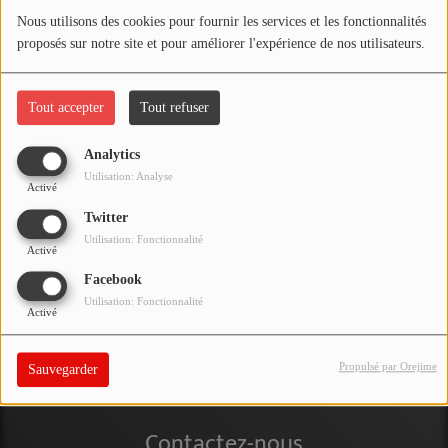
NOS PROGRAMMES COURTS
Nous utilisons des cookies pour fournir les services et les fonctionnalités
proposés sur notre site et pour améliorer l'expérience de nos utilisateurs.
ARCHIVES - SAISONS PASSÉES
VOS ÉMISSIONS EN IMAGES
Tout accepter
Tout refuser
PHOTOS
Analytics
Utilisation: Analyse
ANNONCEURS & ESPACE PRO
Activé
Twitter
VOTRE PUBLICITÉ SUR PONTACQ RADIO
Utilisation: Fonctionnalité
Activé
LOCATION DE STUDIOS
Facebook
Utilisation: Fonctionnalité
Activé
ÉDUCATION AUX MÉDIAS ET À
L'INFORMATION
Propulsé par Orejime
Sauvegarder
EN QUOI ÇA CONSISTE ?
ÉCOUTEZ LES PRODUCTIONS
Contactez-nous