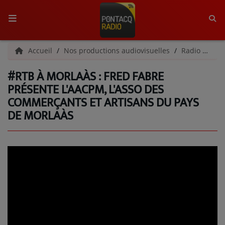
ACCUEIL
Accueil
Nos productions audiovisuelles
Radio Tour du Béarn
#RTB À MORLAÀS : FRED FABRE
RADIO
PRÉSENTE L'AACPM, L'ASSO DES
COMMERÇANTS ET ARTISANS DU PAYS
QUI SOMMES-NOUS ?
DE MORLAÀS
L'ÉQUIPE
GRILLE DES PROGRAMMES
C'ÉTAIT QUOI CE TITRE ?
MÉDIAS
PODCASTS - SAISON 2026/2027