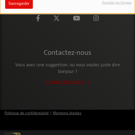
Propulsé par Orejime
Sauvegarder
PARTICIPEZ
JEUX CONCOURS
RECRUTEMENT
VENEZ DANS LE PUBLIC !
Contactez-nous
CRÉATIONS AUDIOVISUELLES
Vous avez une suggestion, ou vous voulez juste dire
bonjour ?
L'ŒIL DE L'OIE | PRÉSENTATION
CONTACTEZ-NOUS
VIDÉOS | L’ŒIL DE L'OIE
VIDÉOS | JEUX
Politique de confidentialité
|
Mentions légales
PARTENAIRES