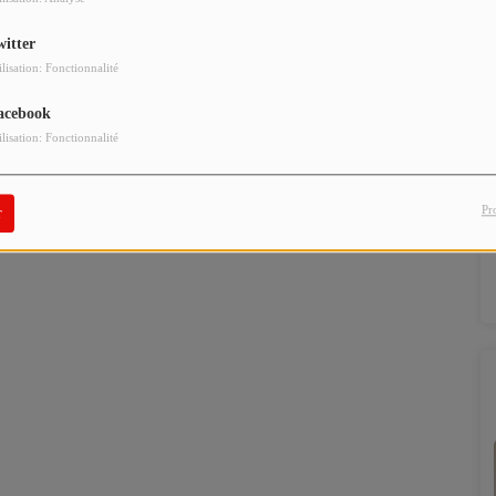
witter
ilisation: Fonctionnalité
acebook
ilisation: Fonctionnalité
Pr
r