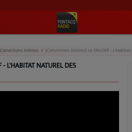
Convictions Intimes
[Convictions Intimes] Le ON/OFF - L'Habita
 - L'HABITAT NATUREL DES