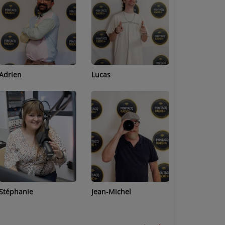
Adrien
Lucas
Bastien
Stéphanie
Jean-Michel
Céline