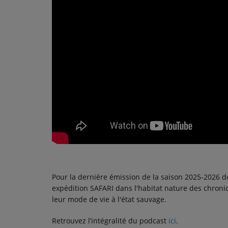
PODCASTS - SAISON 2026/2027
NOS PROGRAMMES COURTS
ARCHIVES - SAISONS PASSÉES
VOS ÉMISSIONS EN IMAGES
PHOTOS
ANNONCEURS & ESPACE PRO
VOTRE PUBLICITÉ SUR PONTACQ RADIO
LOCATION DE STUDIOS
Pour la dernière émission de la saison 2025-2026 de 
ÉDUCATION AUX MÉDIAS ET À
expédition SAFARI dans l'habitat nature des chroni
L'INFORMATION
leur mode de vie à l'état sauvage.
EN QUOI ÇA CONSISTE ?
Retrouvez l’intégralité du podcast
ici
.
ÉCOUTEZ LES PRODUCTIONS