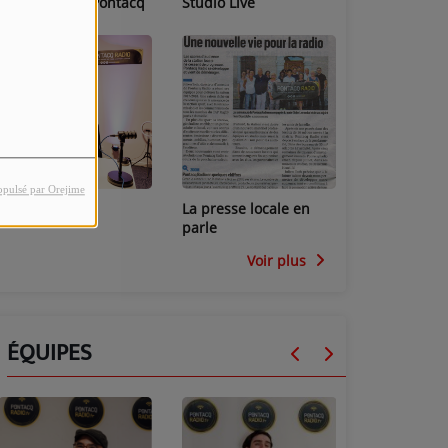
Les locaux de Pontacq
Studio Live
Radio
opulsé par Orejime
Studio Mini
La presse locale en
parle
Voir plus
ÉQUIPES