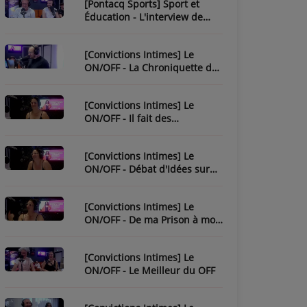
[Pontacq Sports] Sport et
Éducation - L'interview de
Christophe Bonnassiolle
[Convictions Intimes] Le
ON/OFF - La Chroniquette de
Julien
[Convictions Intimes] Le
ON/OFF - Il fait des
chroniques...
[Convictions Intimes] Le
ON/OFF - Débat d'Idées sur
l'Ésotérisme
[Convictions Intimes] Le
ON/OFF - De ma Prison à mon
Évasion
[Convictions Intimes] Le
ON/OFF - Le Meilleur du OFF