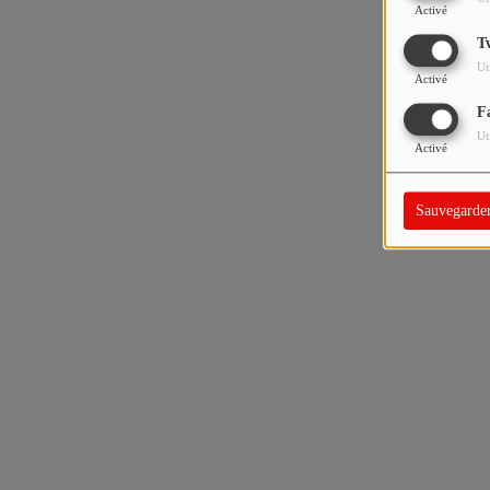
Activé
T
Ut
Activé
F
Ut
Activé
Sauvegarde