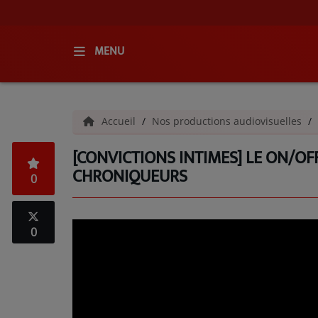
MENU
ACCUEIL
Accueil
Nos productions audiovisuelles
RADIO
[CONVICTIONS INTIMES] LE ON/OFF
QUI SOMMES-NOUS ?
CHRONIQUEURS
0
L'ÉQUIPE
GRILLE DES PROGRAMMES
0
C'ÉTAIT QUOI CE TITRE ?
MÉDIAS