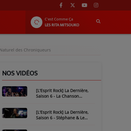
C'est Comme Ça
LES RITA MITSOUKO
t Naturel des Chroniqueurs
NOS VIDÉOS
[L'Esprit Rock] La Dernière,
Saison 6 - La Chanson
Mythique : Plastic Bertrand
[L'Esprit Rock] La Dernière,
Saison 6 - Stéphane & Le
Piratage de L'Esprit Rock