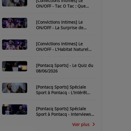
[Convictions Intimes] Le
ON/OFF - Tac O Tac : Que
Savez-Vous de L'Équipe ?
[Convictions Intimes] Le
ON/OFF - La Surprise de
Nadège
[Convictions Intimes] Le
ON/OFF - L'Habitat Naturel
des Chroniqueurs
[Pontacq Sports] - Le Quiz du
08/06/2026
[Pontacq Sports] Spéciale
Sport à Pontacq - L'intérêt
pour la CDM 2026 dépend-il
de la France ?
[Pontacq Sports] Spéciale
Sport à Pontacq - Interviews
des invités
Voir plus