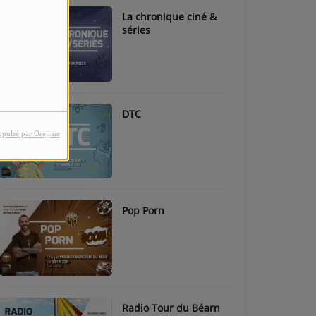
La chronique ciné &
séries
DTC
opulsé par Orejime
Pop Porn
Radio Tour du Béarn