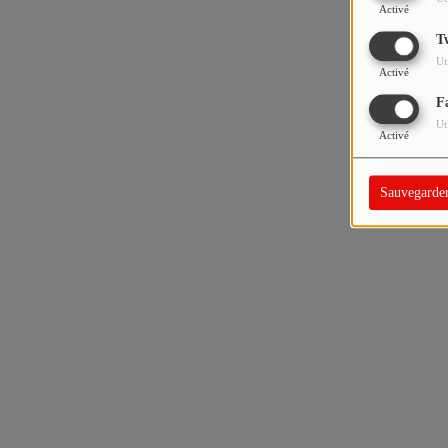
Activé
T
Ut
Activé
F
Ut
Activé
Sauvegarde