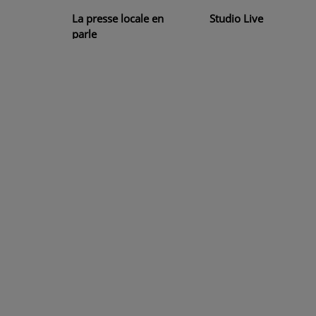
PODCASTS - SAISON 2026/2027
La presse locale en
Studio Live
NOS PROGRAMMES COURTS
parle
ARCHIVES - SAISONS PASSÉES
VOS ÉMISSIONS EN IMAGES
PHOTOS
ANNONCEURS & ESPACE PRO
VOTRE PUBLICITÉ SUR PONTACQ RADIO
LOCATION DE STUDIOS
ÉDUCATION AUX MÉDIAS ET À
L'INFORMATION
EN QUOI ÇA CONSISTE ?
ÉCOUTEZ LES PRODUCTIONS