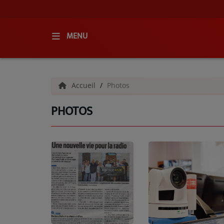
MENU
ACCUEIL
Accueil
Photos
RADIO
PHOTOS
QUI SOMMES-NOUS ?
L'ÉQUIPE
GRILLE DES PROGRAMMES
C'ÉTAIT QUOI CE TITRE ?
MÉDIAS