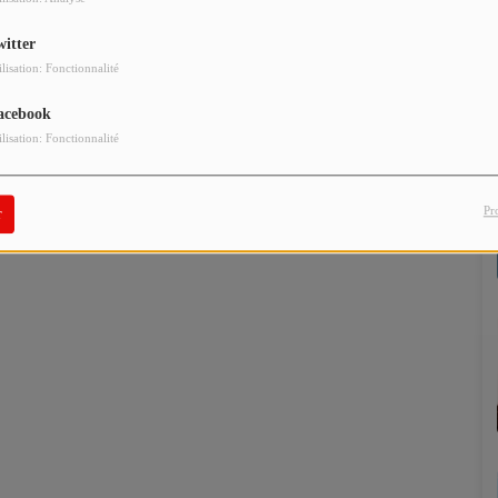
witter
ilisation: Fonctionnalité
acebook
ilisation: Fonctionnalité
Pr
r