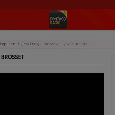
Pop Porn
[Pop P0rn] - Interview : Sylvain Brosset
N BROSSET