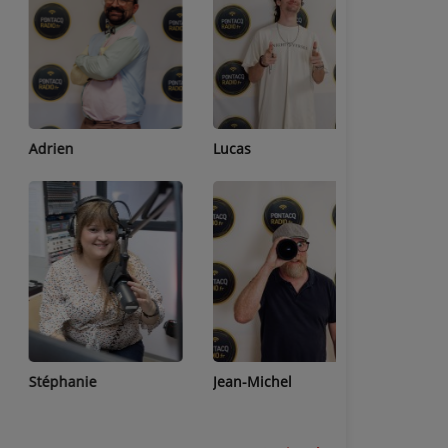
Adrien
Lucas
Bastien
Stéphanie
Jean-Michel
Céline