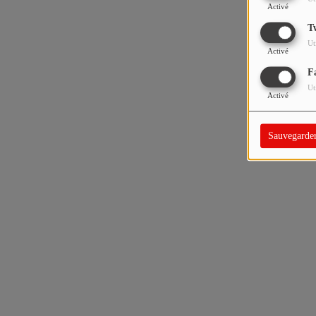
Activé
T
Ut
Activé
F
Ut
Activé
Sauvegarde