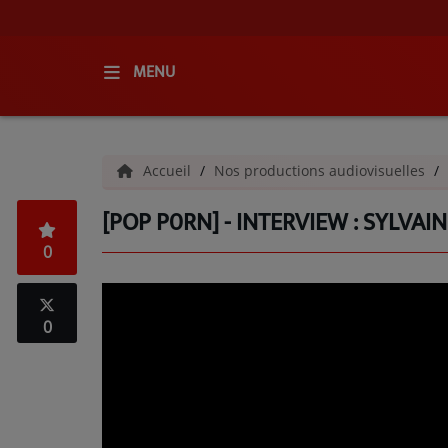
MENU
ACCUEIL
Accueil
Nos productions audiovisuelles
RADIO
[POP P0RN] - INTERVIEW : SYLVAI
QUI SOMMES-NOUS ?
0
L'ÉQUIPE
GRILLE DES PROGRAMMES
0
C'ÉTAIT QUOI CE TITRE ?
MÉDIAS