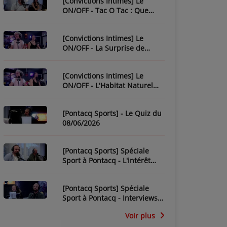
[Convictions Intimes] Le
ON/OFF - Tac O Tac : Que
Savez-Vous de L'Équipe ?
[Convictions Intimes] Le
ON/OFF - La Surprise de
Nadège
[Convictions Intimes] Le
ON/OFF - L'Habitat Naturel
des Chroniqueurs
[Pontacq Sports] - Le Quiz du
08/06/2026
[Pontacq Sports] Spéciale
Sport à Pontacq - L'intérêt
pour la CDM 2026 dépend-il
de la France ?
[Pontacq Sports] Spéciale
Sport à Pontacq - Interviews
des invités
Voir plus