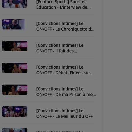
[Pontacq Sports] Sport et
Éducation - L'interview de
Christophe Bonnassiolle
[Convictions Intimes] Le
ON/OFF - La Chroniquette de
Julien
[Convictions Intimes] Le
ON/OFF - Il fait des
chroniques...
[Convictions Intimes] Le
ON/OFF - Débat d'Idées sur
l'Ésotérisme
[Convictions Intimes] Le
ON/OFF - De ma Prison à mon
Évasion
[Convictions Intimes] Le
ON/OFF - Le Meilleur du OFF