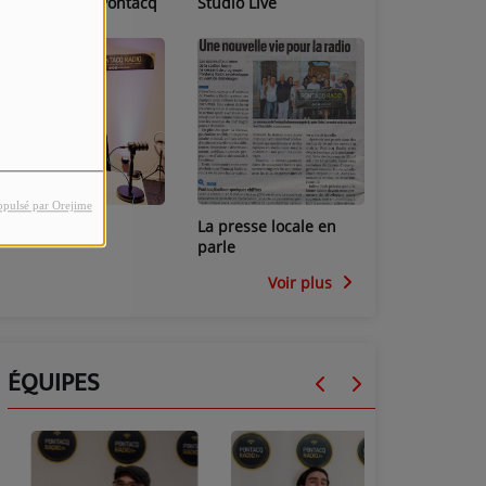
Les locaux de Pontacq
Studio Live
Radio
opulsé par Orejime
Studio Mini
La presse locale en
parle
Voir plus
ÉQUIPES