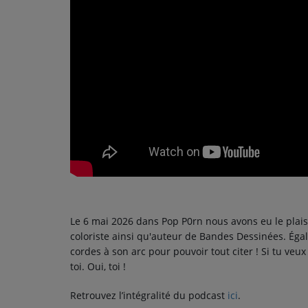
PODCASTS - SAISON 2026/2027
NOS PROGRAMMES COURTS
ARCHIVES - SAISONS PASSÉES
VOS ÉMISSIONS EN IMAGES
PHOTOS
ANNONCEURS & ESPACE PRO
VOTRE PUBLICITÉ SUR PONTACQ RADIO
LOCATION DE STUDIOS
Le 6 mai 2026 dans Pop P0rn nous avons eu le plaisir
coloriste ainsi qu'auteur de Bandes Dessinées. Égal
ÉDUCATION AUX MÉDIAS ET À
cordes à son arc pour pouvoir tout citer ! Si tu veux
L'INFORMATION
toi. Oui, toi !
EN QUOI ÇA CONSISTE ?
Retrouvez l’intégralité du podcast
ici
.
ÉCOUTEZ LES PRODUCTIONS