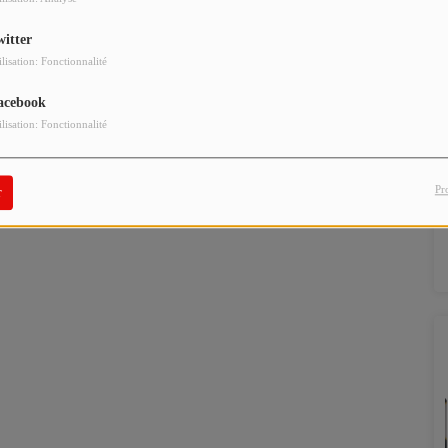
witter
ilisation: Fonctionnalité
acebook
ilisation: Fonctionnalité
Pr
r