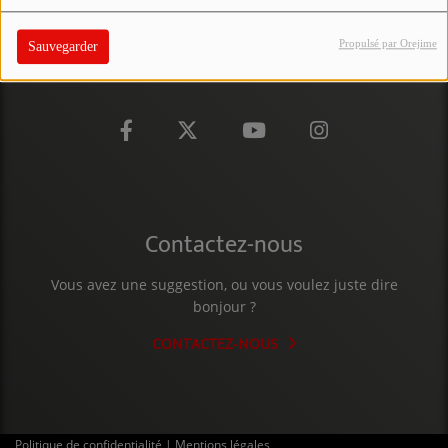
PARTICIPEZ
Propulsé par Orejime
Sauvegarder
JEUX CONCOURS
RECRUTEMENT
VENEZ DANS LE PUBLIC !
CRÉATIONS AUDIOVISUELLES
Contactez-nous
L'ŒIL DE L'OIE | PRÉSENTATION
Vous avez une suggestion, ou vous voulez juste dire
VIDÉOS | L’ŒIL DE L'OIE
bonjour ?
VIDÉOS | JEUX
CONTACTEZ-NOUS
PARTENAIRES
Politique de confidentialité
|
Mentions légales