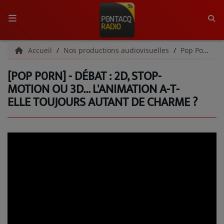
ACCUEIL
Accueil
Nos productions audiovisuelles
Pop Porn
[POP P0RN] - DÉBAT : 2D, STOP-
RADIO
MOTION OU 3D... L'ANIMATION A-T-
ELLE TOUJOURS AUTANT DE CHARME ?
QUI SOMMES-NOUS ?
L'ÉQUIPE
GRILLE DES PROGRAMMES
C'ÉTAIT QUOI CE TITRE ?
MÉDIAS
PODCASTS - SAISON 2026/2027