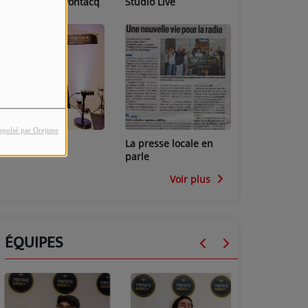
Les locaux de Pontacq
Studio Live
Radio
opulsé par Orejime
Studio Mini
La presse locale en
parle
Voir plus
ÉQUIPES