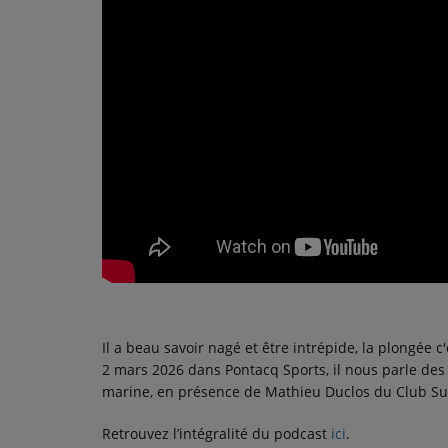
PODCASTS - SAISON 2026/2027
NOS PROGRAMMES COURTS
ARCHIVES - SAISONS PASSÉES
VOS ÉMISSIONS EN IMAGES
PHOTOS
ANNONCEURS & ESPACE PRO
VOTRE PUBLICITÉ SUR PONTACQ RADIO
LOCATION DE STUDIOS
Il a beau savoir nagé et être intrépide, la plongée 
ÉDUCATION AUX MÉDIAS ET À
2 mars 2026 dans Pontacq Sports, il nous parle des 
L'INFORMATION
marine, en présence de Mathieu Duclos du Club Sub
EN QUOI ÇA CONSISTE ?
Retrouvez l’intégralité du podcast
ici
.
ÉCOUTEZ LES PRODUCTIONS