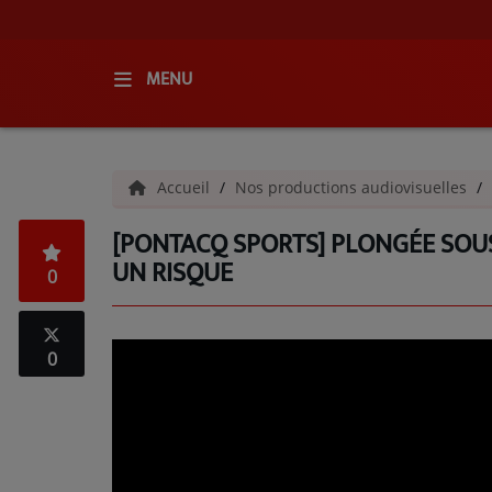
MENU
ACCUEIL
Accueil
Nos productions audiovisuelles
RADIO
[PONTACQ SPORTS] PLONGÉE SOU
QUI SOMMES-NOUS ?
UN RISQUE
0
L'ÉQUIPE
GRILLE DES PROGRAMMES
0
C'ÉTAIT QUOI CE TITRE ?
MÉDIAS