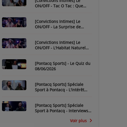
[Convictions Intimes] Le
ON/OFF - Tac O Tac : Que
Savez-Vous de L'Équipe ?
[Convictions Intimes] Le
ON/OFF - La Surprise de
Nadège
[Convictions Intimes] Le
ON/OFF - L'Habitat Naturel
des Chroniqueurs
[Pontacq Sports] - Le Quiz du
08/06/2026
[Pontacq Sports] Spéciale
Sport à Pontacq - L'intérêt
pour la CDM 2026 dépend-il
de la France ?
[Pontacq Sports] Spéciale
Sport à Pontacq - Interviews
des invités
Voir plus