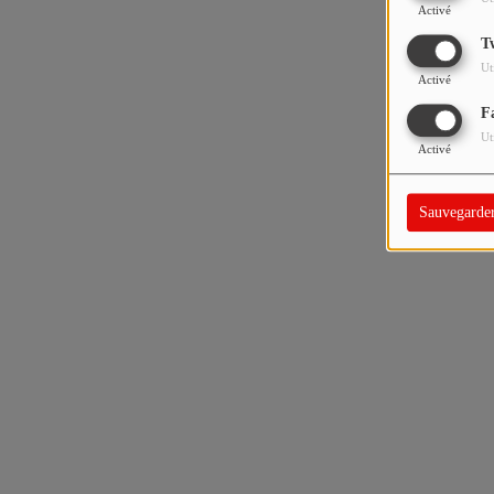
Activé
T
Ut
Activé
F
Ut
Activé
Sauvegarde