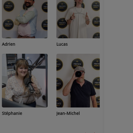
Adrien
Lucas
Bastien
Stéphanie
Jean-Michel
Céline