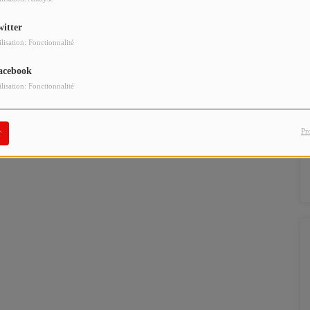
witter
ilisation: Fonctionnalité
acebook
ilisation: Fonctionnalité
Pr
r