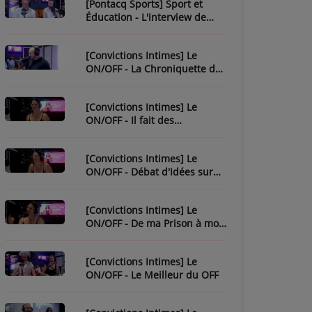
[Pontacq Sports] Sport et
Éducation - L'interview de
Christophe Bonnassiolle
[Convictions Intimes] Le
ON/OFF - La Chroniquette de
Julien
[Convictions Intimes] Le
ON/OFF - Il fait des
chroniques...
[Convictions Intimes] Le
ON/OFF - Débat d'Idées sur
l'Ésotérisme
[Convictions Intimes] Le
ON/OFF - De ma Prison à mon
Évasion
[Convictions Intimes] Le
ON/OFF - Le Meilleur du OFF