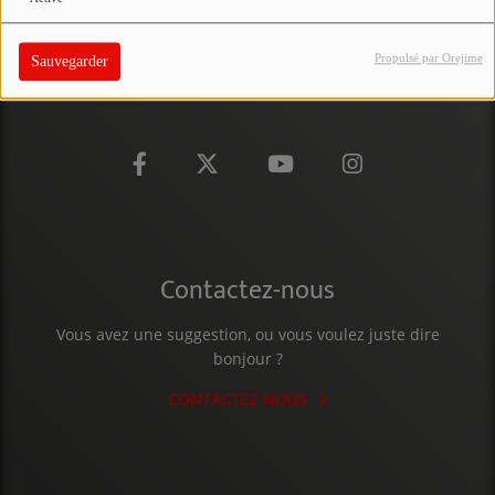
PARTICIPEZ
Propulsé par Orejime
Sauvegarder
JEUX CONCOURS
RECRUTEMENT
VENEZ DANS LE PUBLIC !
CRÉATIONS AUDIOVISUELLES
L'ŒIL DE L'OIE | PRÉSENTATION
Contactez-nous
VIDÉOS | L’ŒIL DE L'OIE
Vous avez une suggestion, ou vous voulez juste dire
bonjour ?
VIDÉOS | JEUX
CONTACTEZ-NOUS
PARTENAIRES