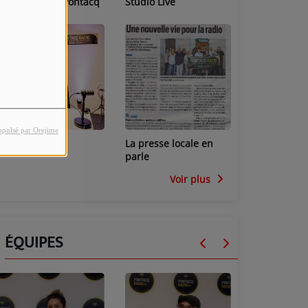
Les locaux de Pontacq
Studio Live
Radio
opulsé par Orejime
Studio Mini
La presse locale en
parle
Voir plus
ÉQUIPES