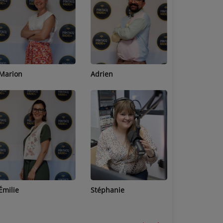
Adrien
Lucas
Bastien
Stéphanie
Jean-Michel
Céline