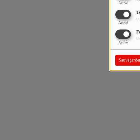
Activé
T
Ut
Activé
F
Ut
Activé
Sauvegarde