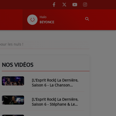
Halo
BEYONCE
our les nuls !
NOS VIDÉOS
[L'Esprit Rock] La Dernière,
Saison 6 - La Chanson
Mythique : Plastic Bertrand
[L'Esprit Rock] La Dernière,
Saison 6 - Stéphane & Le
Piratage de L'Esprit Rock