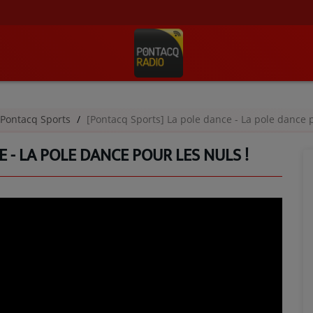
Pontacq Sports
[Pontacq Sports] La pole dance - La pole dance p
 - LA POLE DANCE POUR LES NULS !