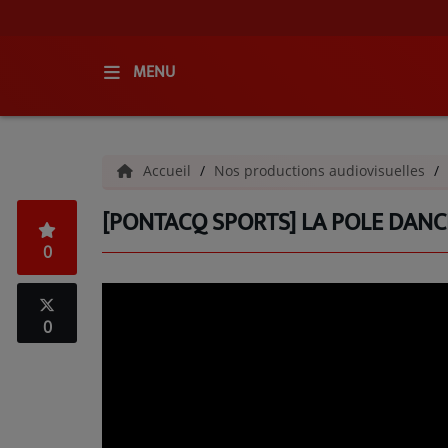
MENU
ACCUEIL
Accueil
Nos productions audiovisuelles
RADIO
[PONTACQ SPORTS] LA POLE DANCE
QUI SOMMES-NOUS ?
0
L'ÉQUIPE
GRILLE DES PROGRAMMES
0
C'ÉTAIT QUOI CE TITRE ?
MÉDIAS