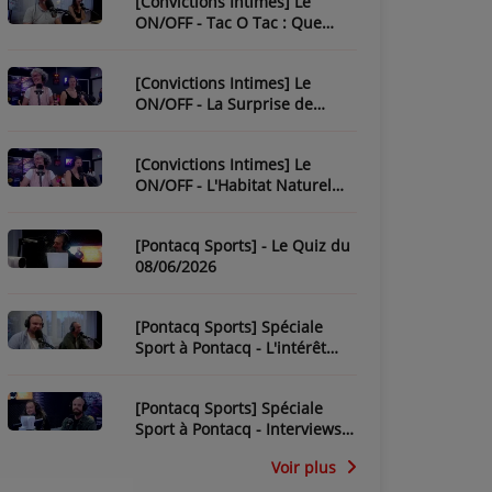
[Convictions Intimes] Le
ON/OFF - Tac O Tac : Que
Savez-Vous de L'Équipe ?
[Convictions Intimes] Le
ON/OFF - La Surprise de
Nadège
[Convictions Intimes] Le
ON/OFF - L'Habitat Naturel
des Chroniqueurs
[Pontacq Sports] - Le Quiz du
08/06/2026
[Pontacq Sports] Spéciale
Sport à Pontacq - L'intérêt
pour la CDM 2026 dépend-il
de la France ?
[Pontacq Sports] Spéciale
Sport à Pontacq - Interviews
des invités
Voir plus