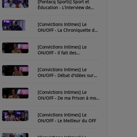
[Pontacq Sports] Sport et
Éducation - L'interview de
Christophe Bonnassiolle
[Convictions Intimes] Le
ON/OFF - La Chroniquette de
Julien
[Convictions Intimes] Le
ON/OFF - Il fait des
chroniques...
[Convictions Intimes] Le
ON/OFF - Débat d'Idées sur
l'Ésotérisme
[Convictions Intimes] Le
ON/OFF - De ma Prison à mon
Évasion
[Convictions Intimes] Le
ON/OFF - Le Meilleur du OFF