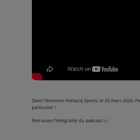
PODCASTS - SAISON 2026/2027
NOS PROGRAMMES COURTS
ARCHIVES - SAISONS PASSÉES
VOS ÉMISSIONS EN IMAGES
PHOTOS
ANNONCEURS & ESPACE PRO
VOTRE PUBLICITÉ SUR PONTACQ RADIO
LOCATION DE STUDIOS
Dans l'émission Pontacq Sports, le 20 mars 2026, Pie
particulier !
ÉDUCATION AUX MÉDIAS ET À
L'INFORMATION
Retrouvez l’intégralité du podcast
ici
.
EN QUOI ÇA CONSISTE ?
ÉCOUTEZ LES PRODUCTIONS