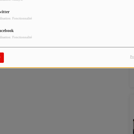
witter
ilisation: Fonctionnalité
acebook
ilisation: Fonctionnalité
Pr
r