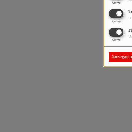
Activé
T
Ut
Activé
F
Ut
Activé
Sauvegarde