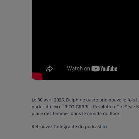
PODCASTS - SAISON 2026/2027
NOS PROGRAMMES COURTS
ARCHIVES - SAISONS PASSÉES
VOS ÉMISSIONS EN IMAGES
PHOTOS
ANNONCEURS & ESPACE PRO
VOTRE PUBLICITÉ SUR PONTACQ RADIO
LOCATION DE STUDIOS
Le 30 avril 2026, Delphine ouvre une nouvelle fois 
parler du livre "RIOT GRRRL : Revolution Girl Style N
ÉDUCATION AUX MÉDIAS ET À
place des femmes dans le monde du Rock.
L'INFORMATION
EN QUOI ÇA CONSISTE ?
Retrouvez l’intégralité du podcast
ici
.
ÉCOUTEZ LES PRODUCTIONS