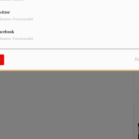
witter
ilisation: Fonctionnalité
acebook
ilisation: Fonctionnalité
Pr
r