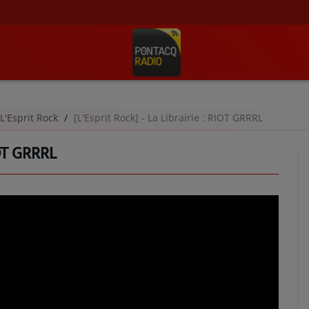
L'Esprit Rock
[L'Esprit Rock] - La Librairie : RIOT GRRRL
IOT GRRRL