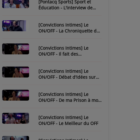
[Pontacq Sports] Sport et
Éducation - L'interview de
Christophe Bonnassiolle
[Convictions Intimes] Le
ON/OFF - La Chroniquette de
Julien
[Convictions Intimes] Le
ON/OFF - Il fait des
chroniques...
[Convictions Intimes] Le
ON/OFF - Débat d'Idées sur
l'Ésotérisme
[Convictions Intimes] Le
ON/OFF - De ma Prison à mon
Évasion
[Convictions Intimes] Le
ON/OFF - Le Meilleur du OFF