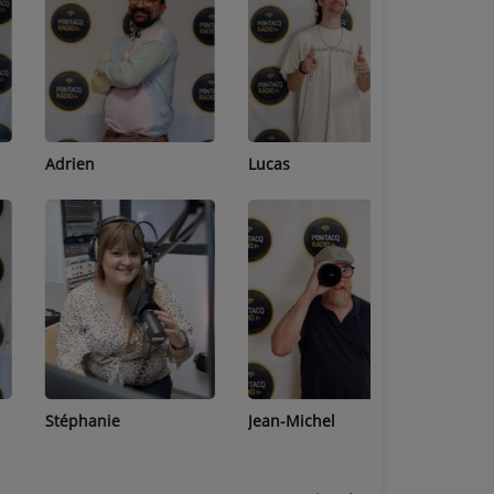
Adrien
Lucas
Bastien
Stéphanie
Jean-Michel
Céline