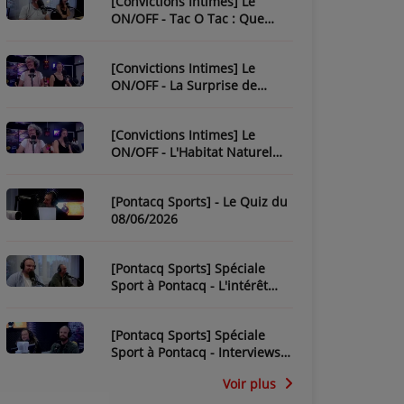
[Convictions Intimes] Le
ON/OFF - Tac O Tac : Que
Savez-Vous de L'Équipe ?
[Convictions Intimes] Le
ON/OFF - La Surprise de
Nadège
[Convictions Intimes] Le
ON/OFF - L'Habitat Naturel
des Chroniqueurs
[Pontacq Sports] - Le Quiz du
08/06/2026
[Pontacq Sports] Spéciale
Sport à Pontacq - L'intérêt
pour la CDM 2026 dépend-il
de la France ?
[Pontacq Sports] Spéciale
Sport à Pontacq - Interviews
des invités
Voir plus