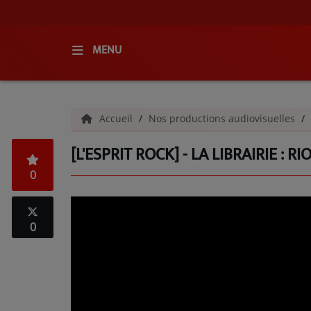
MENU
ACCUEIL
Accueil
Nos productions audiovisuelles
RADIO
[L'ESPRIT ROCK] - LA LIBRAIRIE : R
QUI SOMMES-NOUS ?
0
L'ÉQUIPE
GRILLE DES PROGRAMMES
0
C'ÉTAIT QUOI CE TITRE ?
MÉDIAS