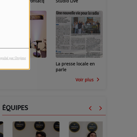
Les locaux de Pontacq
Studio Live
Radio
opulsé par Orejime
Studio Mini
La presse locale en
parle
Voir plus
ÉQUIPES