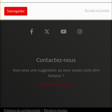
PARTICIPEZ
Propulsé par Orejime
Sauvegarder
JEUX CONCOURS
RECRUTEMENT
VENEZ DANS LE PUBLIC !
CRÉATIONS AUDIOVISUELLES
Contactez-nous
L'ŒIL DE L'OIE | PRÉSENTATION
Vous avez une suggestion, ou vous voulez juste dire
VIDÉOS | L’ŒIL DE L'OIE
bonjour ?
VIDÉOS | JEUX
CONTACTEZ-NOUS
PARTENAIRES
Politique de confidentialité
|
Mentions légales