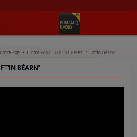
Entre Pop
[Entre Pop] - Sabrina Pérès : "Tuft'in Béarn"
UFT'IN BÉARN"