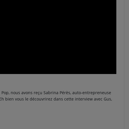
e Pop, nous avons reçu Sabrina Pérès, auto-entrepreneuse
 Eh bien vous le découvrirez dans cette interview avec Gus,