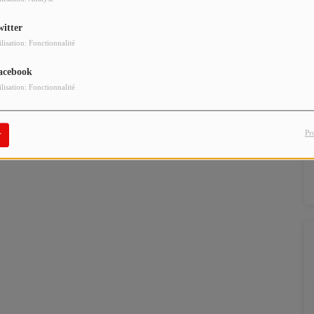
witter
ilisation: Fonctionnalité
acebook
ilisation: Fonctionnalité
Pr
r