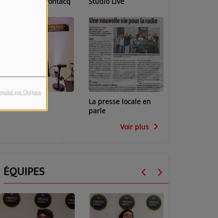
Les locaux de Pontacq
Studio Live
Radio
opulsé par Orejime
Studio Mini
La presse locale en
parle
Voir plus
ÉQUIPES