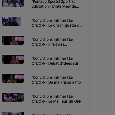
[Pontacq Sports] Sport et
Éducation - L'interview de
Christophe Bonnassiolle
[Convictions Intimes] Le
ON/OFF - La Chroniquette de
Julien
[Convictions Intimes] Le
ON/OFF - Il fait des
chroniques...
[Convictions Intimes] Le
ON/OFF - Débat d'Idées sur
l'Ésotérisme
[Convictions Intimes] Le
ON/OFF - De ma Prison à mon
Évasion
[Convictions Intimes] Le
ON/OFF - Le Meilleur du OFF