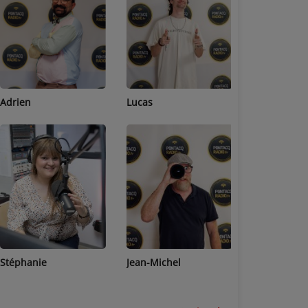
Adrien
Lucas
Bastien
Stéphanie
Jean-Michel
Céline