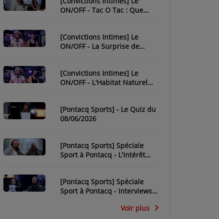
[Convictions Intimes] Le
ON/OFF - Tac O Tac : Que
Savez-Vous de L'Équipe ?
[Convictions Intimes] Le
ON/OFF - La Surprise de
Nadège
[Convictions Intimes] Le
ON/OFF - L'Habitat Naturel
des Chroniqueurs
[Pontacq Sports] - Le Quiz du
08/06/2026
[Pontacq Sports] Spéciale
Sport à Pontacq - L'intérêt
pour la CDM 2026 dépend-il
de la France ?
[Pontacq Sports] Spéciale
Sport à Pontacq - Interviews
des invités
Voir plus