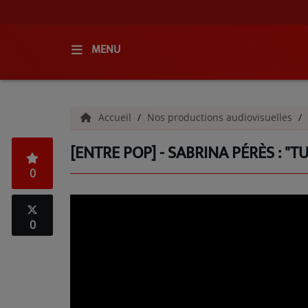
MENU
ACCUEIL
Accueil
Nos productions audiovisuelles
RADIO
[ENTRE POP] - SABRINA PÉRÈS : "T
QUI SOMMES-NOUS ?
0
L'ÉQUIPE
GRILLE DES PROGRAMMES
0
C'ÉTAIT QUOI CE TITRE ?
MÉDIAS