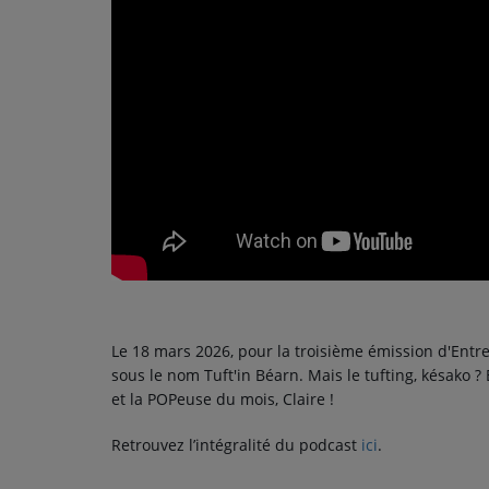
PODCASTS - SAISON 2026/2027
NOS PROGRAMMES COURTS
ARCHIVES - SAISONS PASSÉES
VOS ÉMISSIONS EN IMAGES
PHOTOS
ANNONCEURS & ESPACE PRO
VOTRE PUBLICITÉ SUR PONTACQ RADIO
LOCATION DE STUDIOS
Le 18 mars 2026, pour la troisième émission d'Entr
sous le nom Tuft'in Béarn. Mais le tufting, késako ?
ÉDUCATION AUX MÉDIAS ET À
et la POPeuse du mois, Claire !
L'INFORMATION
EN QUOI ÇA CONSISTE ?
Retrouvez l’intégralité du podcast
ici
.
ÉCOUTEZ LES PRODUCTIONS