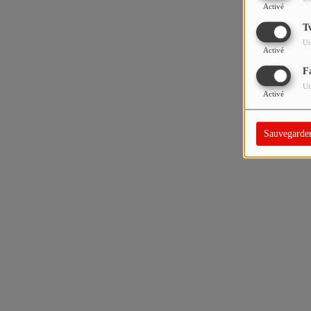
Activé
T
Ut
Activé
F
Ut
Activé
Sauvegarde