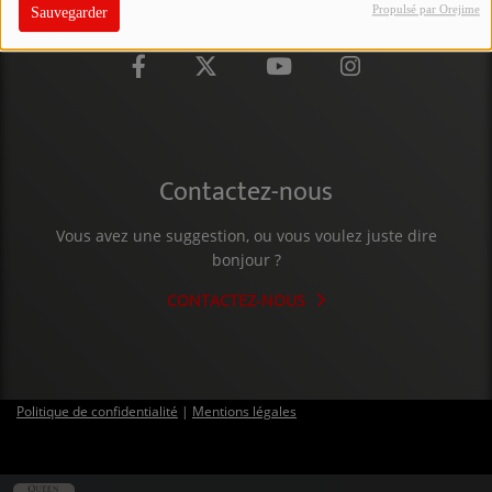
Propulsé par Orejime
Sauvegarder
PARTICIPEZ
JEUX CONCOURS
RECRUTEMENT
VENEZ DANS LE PUBLIC !
Contactez-nous
CRÉATIONS AUDIOVISUELLES
Vous avez une suggestion, ou vous voulez juste dire
bonjour ?
L'ŒIL DE L'OIE | PRÉSENTATION
CONTACTEZ-NOUS
VIDÉOS | L’ŒIL DE L'OIE
VIDÉOS | JEUX
Politique de confidentialité
|
Mentions légales
PARTENAIRES