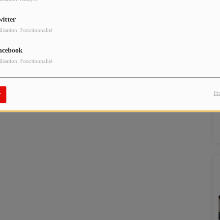
witter
ilisation: Fonctionnalité
acebook
ilisation: Fonctionnalité
Pr
r