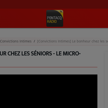
Convictions Intimes
[Convictions Intimes] Le bonheur chez les sé
R CHEZ LES SÉNIORS - LE MICRO-