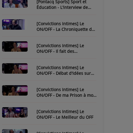
[Pontacq Sports] Sport et
Éducation - L'interview de
Christophe Bonnassiolle
[Convictions Intimes] Le
ON/OFF - La Chroniquette de
Julien
[Convictions Intimes] Le
ON/OFF - Il fait des
chroniques...
[Convictions Intimes] Le
ON/OFF - Débat d'Idées sur
l'Ésotérisme
[Convictions Intimes] Le
ON/OFF - De ma Prison à mon
Évasion
[Convictions Intimes] Le
ON/OFF - Le Meilleur du OFF