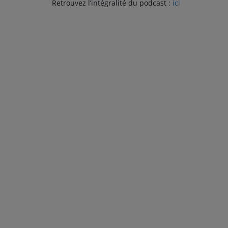
Retrouvez l’intégralité du podcast :
ici
PARTICIPEZ
JEUX CONCOURS
RECRUTEMENT
VENEZ DANS LE PUBLIC !
CRÉATIONS AUDIOVISUELLES
L'ŒIL DE L'OIE | PRÉSENTATION
VIDÉOS | L’ŒIL DE L'OIE
VIDÉOS | JEUX
PARTENAIRES