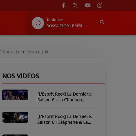
Toulouse
BOSSA FLOR - BRÉSIL EN BÉARN : DU 1ER AU 8 AOÛT 2026 !
niors - Le micro-trottoir
NOS VIDÉOS
[L'Esprit Rock] La Dernière,
Saison 6 - La Chanson
Mythique : Plastic Bertrand
[L'Esprit Rock] La Dernière,
Saison 6 - Stéphane & Le
Piratage de L'Esprit Rock