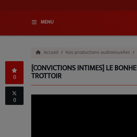
MENU
ACCUEIL
Accueil
Nos productions audiovisuelles
RADIO
[CONVICTIONS INTIMES] LE BONHEU
QUI SOMMES-NOUS ?
TROTTOIR
0
L'ÉQUIPE
GRILLE DES PROGRAMMES
0
C'ÉTAIT QUOI CE TITRE ?
MÉDIAS