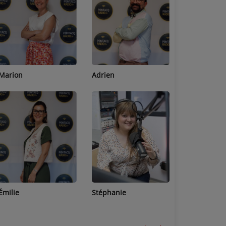
Adrien
Lucas
Bastien
Stéphanie
Jean-Michel
Céline