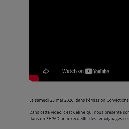
PODCASTS - SAISON 2026/2027
NOS PROGRAMMES COURTS
ARCHIVES - SAISONS PASSÉES
VOS ÉMISSIONS EN IMAGES
PHOTOS
ANNONCEURS & ESPACE PRO
VOTRE PUBLICITÉ SUR PONTACQ RADIO
LOCATION DE STUDIOS
Le samedi 23 mai 2026, dans l'émission Convictions
ÉDUCATION AUX MÉDIAS ET À
L'INFORMATION
Dans cette vidéo, c'est Céline qui nous présente son 
EN QUOI ÇA CONSISTE ?
dans un EHPAD pour recueillir des témoignages co
ÉCOUTEZ LES PRODUCTIONS