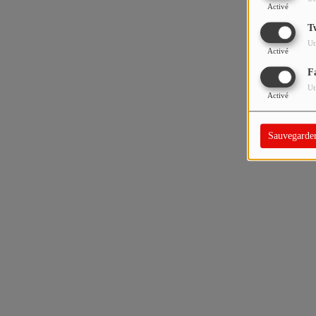
Activé
T
Ut
Activé
F
Ut
Activé
Sauvegarde