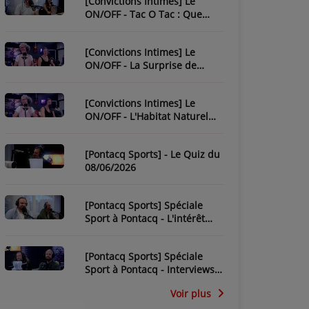
[Convictions Intimes] Le
ON/OFF - Tac O Tac : Que
Savez-Vous de L'Équipe ?
[Convictions Intimes] Le
ON/OFF - La Surprise de
Nadège
[Convictions Intimes] Le
ON/OFF - L'Habitat Naturel
des Chroniqueurs
[Pontacq Sports] - Le Quiz du
08/06/2026
[Pontacq Sports] Spéciale
Sport à Pontacq - L'intérêt
pour la CDM 2026 dépend-il
de la France ?
[Pontacq Sports] Spéciale
Sport à Pontacq - Interviews
des invités
Voir plus