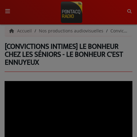
ACCUEIL
Accueil
Nos productions audiovisuelles
Convictions Intimes
[CONVICTIONS INTIMES] LE BONHEUR
RADIO
CHEZ LES SÉNIORS - LE BONHEUR C'EST
ENNUYEUX
QUI SOMMES-NOUS ?
L'ÉQUIPE
GRILLE DES PROGRAMMES
C'ÉTAIT QUOI CE TITRE ?
MÉDIAS
PODCASTS - SAISON 2026/2027