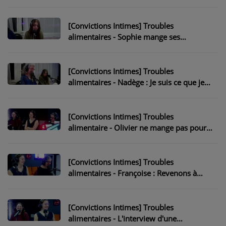
NOS PROGRAMMES COURTS
ARCHIVES - SAISONS PASSÉES
[Convictions Intimes] Troubles
alimentaires - Sophie mange ses
VOS ÉMISSIONS EN IMAGES
émotions
PHOTOS
[Convictions Intimes] Troubles
alimentaires - Nadège : Je suis ce que je
mange...
ANNONCEURS & ESPACE PRO
VOTRE PUBLICITÉ SUR PONTACQ RADIO
[Convictions Intimes] Troubles
alimentaire - Olivier ne mange pas pour
LOCATION DE STUDIOS
vivre...
[Convictions Intimes] Troubles
ÉDUCATION AUX MÉDIAS ET À
alimentaires - Françoise : Revenons à
L'INFORMATION
l'essentiel
EN QUOI ÇA CONSISTE ?
[Convictions Intimes] Troubles
ÉCOUTEZ LES PRODUCTIONS
alimentaires - L'interview d'une