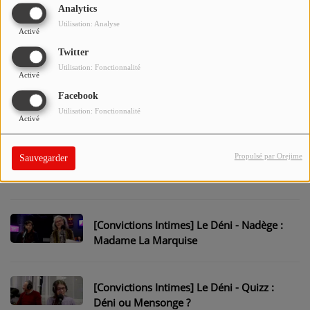
parle des règles...
CONTACT
Analytics
Utilisation: Analyse
Activé
[Convictions Intimes] Les Menstruations -
L'interview d'un sage-femme libéral
Twitter
Utilisation: Fonctionnalité
Activé
Facebook
[Convictions Intimes] Le Déni - Françoise :
Utilisation: Fonctionnalité
"J'ai 70 ans, et du mal à y croire !"
Activé
Propulsé par Orejime
Sauvegarder
[Convictions Intimes] Le Déni - Dans la
tête d'Olivier : Le déni existe...
[Convictions Intimes] Le Déni - Nadège :
Madame La Marquise
[Convictions Intimes] Le Déni - Quizz :
Déni ou Mensonge ?