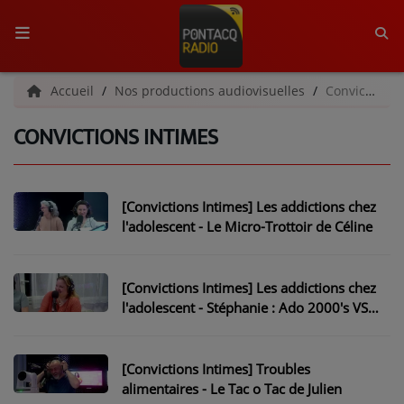
ACCUEIL
Accueil
Nos productions audiovisuelles
Convictions Intimes
CONVICTIONS INTIMES
RADIO
QUI SOMMES-NOUS ?
[Convictions Intimes] Les addictions chez
L'ÉQUIPE
l'adolescent - Le Micro-Trottoir de Céline
GRILLE DES PROGRAMMES
[Convictions Intimes] Les addictions chez
C'ÉTAIT QUOI CE TITRE ?
l'adolescent - Stéphanie : Ado 2000's VS
Ado 2020's
MÉDIAS
[Convictions Intimes] Troubles
PODCASTS - SAISON 2026/2027
alimentaires - Le Tac o Tac de Julien