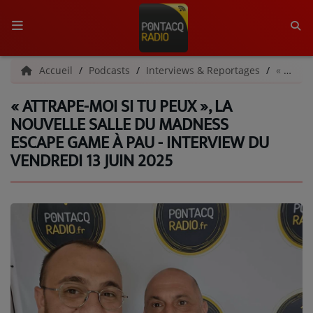
ACCUEIL
Accueil
Podcasts
Interviews & Reportages
« Attrape-moi si tu peux », la nouvelle salle du Madness Escape Game à Pau - Interview du vendredi 13 juin 2025
« ATTRAPE-MOI SI TU PEUX », LA
RADIO
NOUVELLE SALLE DU MADNESS
ESCAPE GAME À PAU - INTERVIEW DU
QUI SOMMES-NOUS ?
VENDREDI 13 JUIN 2025
L'ÉQUIPE
GRILLE DES PROGRAMMES
C'ÉTAIT QUOI CE TITRE ?
MÉDIAS
PODCASTS - SAISON 2026/2027