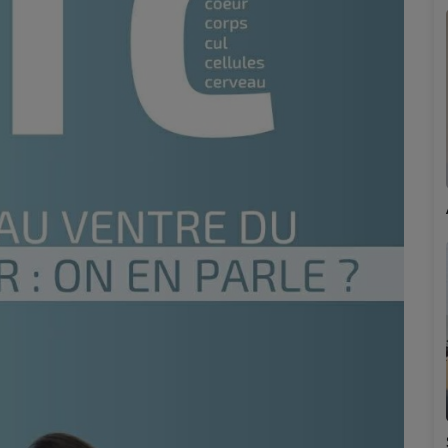
Marion
Émilie