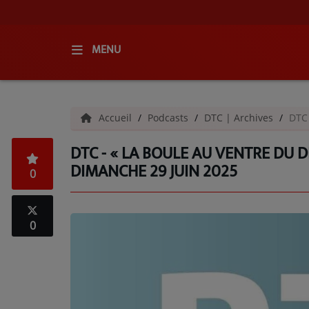
MENU
ACCUEIL
Accueil
Podcasts
DTC | Archives
DTC 
RADIO
DTC - « LA BOULE AU VENTRE DU DI
QUI SOMMES-NOUS ?
DIMANCHE 29 JUIN 2025
0
L'ÉQUIPE
GRILLE DES PROGRAMMES
0
C'ÉTAIT QUOI CE TITRE ?
MÉDIAS