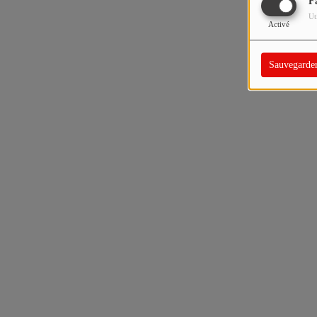
F
Ut
Activé
Sauvegarde