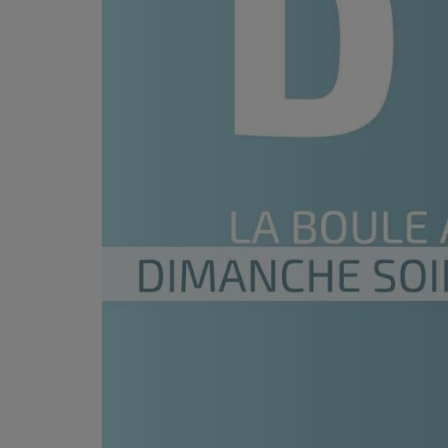
PODCASTS - SAISON 2026/2027
NOS PROGRAMMES COURTS
ARCHIVES - SAISONS PASSÉES
VOS ÉMISSIONS EN IMAGES
PHOTOS
ANNONCEURS & ESPACE PRO
VOTRE PUBLICITÉ SUR PONTACQ RADIO
LOCATION DE STUDIOS
ÉDUCATION AUX MÉDIAS ET À
L'INFORMATION
EN QUOI ÇA CONSISTE ?
ÉCOUTEZ LES PRODUCTIONS