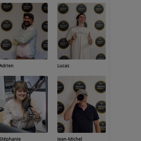
Adrien
Lucas
Bastien
Stéphanie
Jean-Michel
Céline