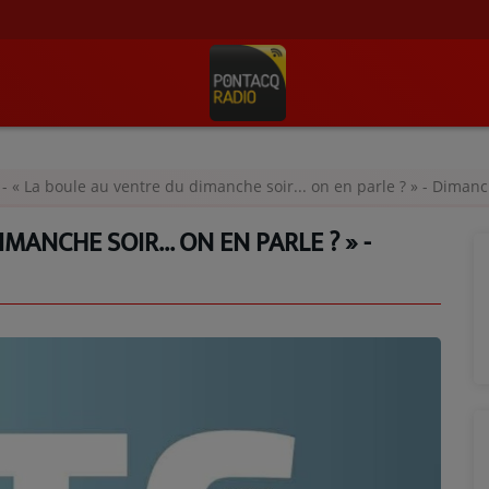
- « La boule au ventre du dimanche soir... on en parle ? » - Diman
MANCHE SOIR... ON EN PARLE ? » -