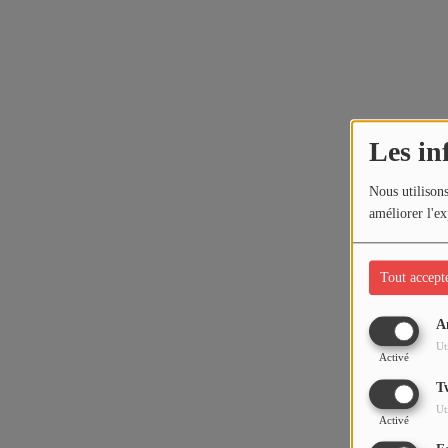
Les in
Nous utilisons
améliorer l'ex
Tout accept
A
Ut
Activé
T
Ut
Activé