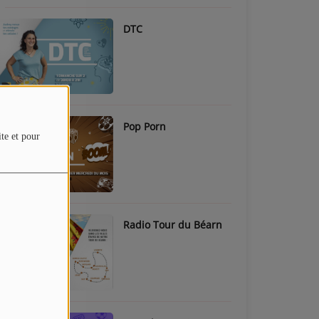
DTC
Pop Porn
ite et pour
Radio Tour du Béarn