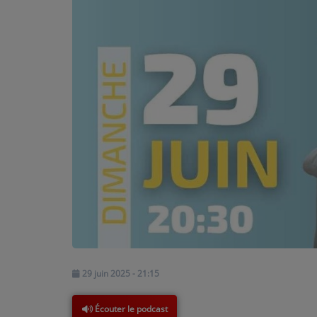
PARTICIPEZ
JEUX CONCOURS
RECRUTEMENT
VENEZ DANS LE PUBLIC !
CRÉATIONS AUDIOVISUELLES
L'ŒIL DE L'OIE | PRÉSENTATION
VIDÉOS | L’ŒIL DE L'OIE
VIDÉOS | JEUX
29 juin 2025 - 21:15
PARTENAIRES
Écouter le podcast