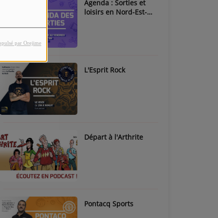
Agenda : Sorties et
loisirs en Nord-Est-
Béarn & Pays de Nay
opulsé par Orejime
L'Esprit Rock
Départ à l'Arthrite
Pontacq Sports