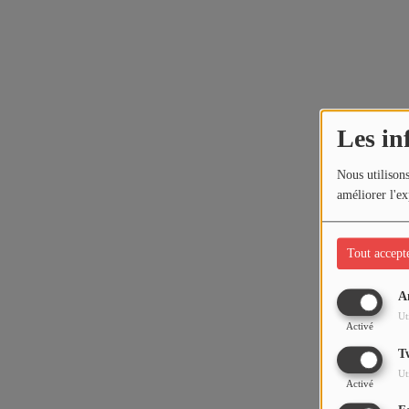
Les in
Nous utilisons
améliorer l'ex
Tout accept
A
Ut
Activé
T
Ut
Activé