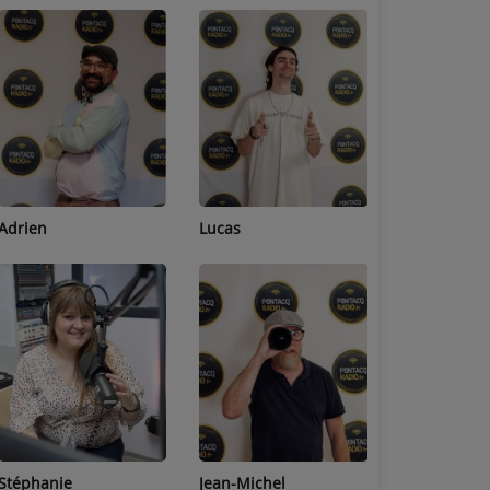
Adrien
Lucas
Bastien
Stéphanie
Jean-Michel
Céline