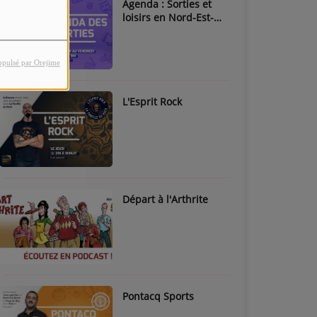
Agenda : Sorties et
loisirs en Nord-Est-
Béarn & Pays de Nay
opulsé par Orejime
L'Esprit Rock
Départ à l'Arthrite
Pontacq Sports