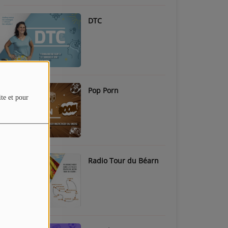
DTC
Pop Porn
ite et pour
Radio Tour du Béarn