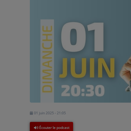
PARTICIPEZ
JEUX CONCOURS
RECRUTEMENT
VENEZ DANS LE PUBLIC !
CRÉATIONS AUDIOVISUELLES
L'ŒIL DE L'OIE | PRÉSENTATION
VIDÉOS | L’ŒIL DE L'OIE
VIDÉOS | JEUX
01 juin 2025 - 21:05
PARTENAIRES
Écouter le podcast