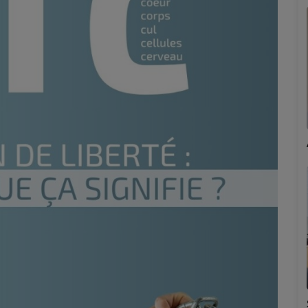
Marion
Émilie