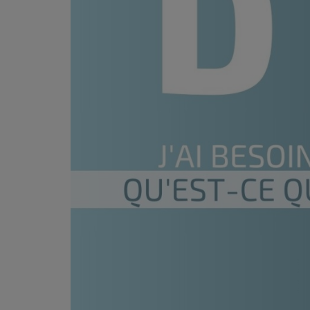
PODCASTS - SAISON 2026/2027
NOS PROGRAMMES COURTS
ARCHIVES - SAISONS PASSÉES
VOS ÉMISSIONS EN IMAGES
PHOTOS
ANNONCEURS & ESPACE PRO
VOTRE PUBLICITÉ SUR PONTACQ RADIO
LOCATION DE STUDIOS
ÉDUCATION AUX MÉDIAS ET À
L'INFORMATION
EN QUOI ÇA CONSISTE ?
ÉCOUTEZ LES PRODUCTIONS