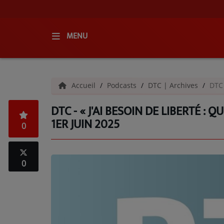
MENU
ACCUEIL
Accueil
Podcasts
DTC | Archives
DTC 
RADIO
DTC - « J'AI BESOIN DE LIBERTÉ : 
QUI SOMMES-NOUS ?
1ER JUIN 2025
0
L'ÉQUIPE
GRILLE DES PROGRAMMES
0
C'ÉTAIT QUOI CE TITRE ?
MÉDIAS