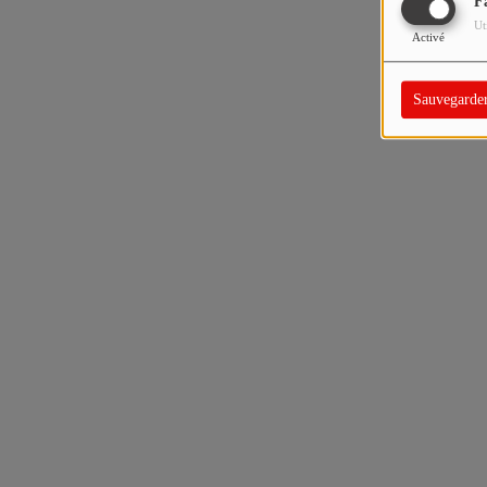
F
Ut
Activé
Sauvegarde