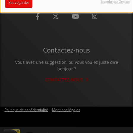
Propulsé par Orejime
Sauvegarder
PARTICIPEZ
JEUX CONCOURS
RECRUTEMENT
VENEZ DANS LE PUBLIC !
Contactez-nous
Vous avez une suggestion, ou vous voulez juste dire
CRÉATIONS AUDIOVISUELLES
bonjour ?
L'ŒIL DE L'OIE | PRÉSENTATION
CONTACTEZ-NOUS
VIDÉOS | L’ŒIL DE L'OIE
VIDÉOS | JEUX
Politique de confidentialité
|
Mentions légales
PARTENAIRES