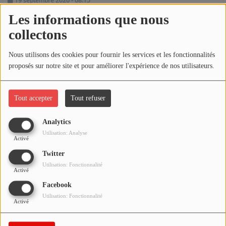
19 septembre 2020 - 08:15
NOS PROGRAMMES COURTS
Les informations que nous
ARCHIVES - SAISONS PASSÉES
collectons
Écouter le podcast
VOS ÉMISSIONS EN IMAGES
Nous utilisons des cookies pour fournir les services et les fonctionnalités
Télécharger le podcast
PHOTOS
proposés sur notre site et pour améliorer l'expérience de nos utilisateurs.
Réécoutez l'émission LA BANDE À BRUNO du samedi 19
ANNONCEURS & ESPACE PRO
septembre 2020 !
Tout accepter
Tout refuser
VOTRE PUBLICITÉ SUR PONTACQ RADIO
Analytics
Utilisation: Analyse
LOCATION DE STUDIOS
Activé
Twitter
Utilisation: Fonctionnalité
ÉDUCATION AUX MÉDIAS ET À
Activé
L'INFORMATION
Facebook
EN QUOI ÇA CONSISTE ?
Utilisation: Fonctionnalité
Activé
ÉCOUTEZ LES PRODUCTIONS