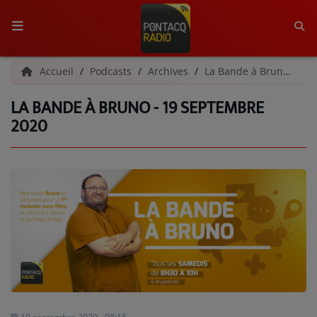
ACCUEIL
Accueil
Podcasts
Archives
La Bande à Bruno | Archives
LA BANDE À BRUNO - 19 SEPTEMBRE
RADIO
2020
QUI SOMMES-NOUS ?
L'ÉQUIPE
GRILLE DES PROGRAMMES
C'ÉTAIT QUOI CE TITRE ?
MÉDIAS
PODCASTS - SAISON 2026/2027