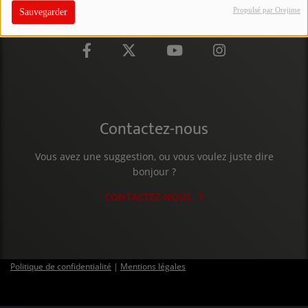
Propulsé par Orejime
Sauvegarder
PARTICIPEZ
JEUX CONCOURS
RECRUTEMENT
VENEZ DANS LE PUBLIC !
Contactez-nous
CRÉATIONS AUDIOVISUELLES
Vous avez une suggestion, ou vous voulez juste dire
bonjour ?
L'ŒIL DE L'OIE | PRÉSENTATION
CONTACTEZ-NOUS
VIDÉOS | L’ŒIL DE L'OIE
VIDÉOS | JEUX
Politique de confidentialité
|
Mentions légales
PARTENAIRES