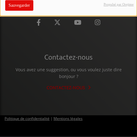
Propulsé par Orejime
Sauvegarder
PARTICIPEZ
JEUX CONCOURS
RECRUTEMENT
VENEZ DANS LE PUBLIC !
Contactez-nous
CRÉATIONS AUDIOVISUELLES
Vous avez une suggestion, ou vous voulez juste dire
bonjour ?
L'ŒIL DE L'OIE | PRÉSENTATION
CONTACTEZ-NOUS
VIDÉOS | L’ŒIL DE L'OIE
VIDÉOS | JEUX
Politique de confidentialité
|
Mentions légales
PARTENAIRES