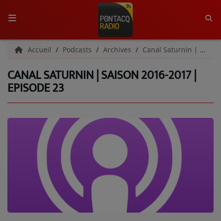
ACCUEIL
Accueil
Podcasts
Archives
Canal Saturnin | Archives
CANAL SATURNIN | SAISON 2016-2017 |
RADIO
EPISODE 23
QUI SOMMES-NOUS ?
L'ÉQUIPE
GRILLE DES PROGRAMMES
C'ÉTAIT QUOI CE TITRE ?
MÉDIAS
PODCASTS - SAISON 2026/2027