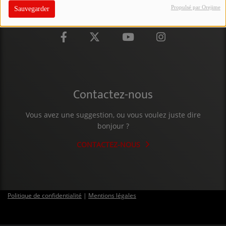
Propulsé par Orejime
Sauvegarder
PARTICIPEZ
JEUX CONCOURS
RECRUTEMENT
VENEZ DANS LE PUBLIC !
Contactez-nous
CRÉATIONS AUDIOVISUELLES
Vous avez une suggestion, ou vous voulez juste dire
bonjour ?
L'ŒIL DE L'OIE | PRÉSENTATION
CONTACTEZ-NOUS
VIDÉOS | L’ŒIL DE L'OIE
VIDÉOS | JEUX
Politique de confidentialité
|
Mentions légales
PARTENAIRES