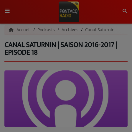
ACCUEIL
Accueil
Podcasts
Archives
Canal Saturnin | Archives
CANAL SATURNIN | SAISON 2016-2017 |
RADIO
EPISODE 18
QUI SOMMES-NOUS ?
L'ÉQUIPE
GRILLE DES PROGRAMMES
C'ÉTAIT QUOI CE TITRE ?
MÉDIAS
PODCASTS - SAISON 2026/2027