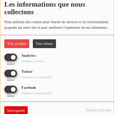
Les informations que nous
NOS PROGRAMMES COURTS
collectons
ARCHIVES - SAISONS PASSÉES
Oups, vous avez
VOS ÉMISSIONS EN IMAGES
Nous utilisons des cookies pour fournir les services et les fonctionnalités
rencontré une erreur.
proposés sur notre site et pour améliorer l'expérience de nos utilisateurs.
PHOTOS
Il semble que la page que vous recherchez n’existe plus.
Tout accepter
Tout refuser
ANNONCEURS & ESPACE PRO
Analytics
VOTRE PUBLICITÉ SUR PONTACQ RADIO
Utilisation: Analyse
Activé
LOCATION DE STUDIOS
Twitter
Utilisation: Fonctionnalité
Activé
ÉDUCATION AUX MÉDIAS ET À
Facebook
L'INFORMATION
Utilisation: Fonctionnalité
EN QUOI ÇA CONSISTE ?
Activé
ÉCOUTEZ LES PRODUCTIONS
Propulsé par Orejime
Sauvegarder