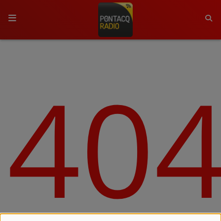
ACCUEIL
40
RADIO
QUI SOMMES-NOUS ?
L'ÉQUIPE
GRILLE DES PROGRAMMES
C'ÉTAIT QUOI CE TITRE ?
MÉDIAS
PODCASTS - SAISON 2026/2027