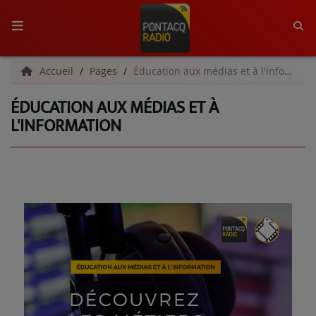
ACCUEIL
Accueil
Pages
Éducation aux médias et à l'information
ÉDUCATION AUX MÉDIAS ET À
RADIO
L'INFORMATION
QUI SOMMES-NOUS ?
L'ÉQUIPE
GRILLE DES PROGRAMMES
C'ÉTAIT QUOI CE TITRE ?
MÉDIAS
PODCASTS - SAISON 2026/2027