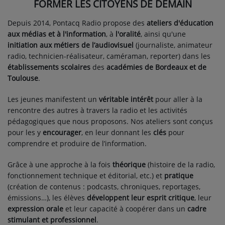
FORMER LES CITOYENS DE DEMAIN
PARTICIPEZ
Depuis 2014, Pontacq Radio propose des
ateliers d'éducation
aux médias et à l'information
, à
l'oralité
, ainsi qu'une
JEUX CONCOURS
initiation aux métiers de l’audiovisuel
(journaliste, animateur
RECRUTEMENT
radio, technicien-réalisateur, caméraman, reporter) dans les
établissements scolaires
des
académies de Bordeaux et de
VENEZ DANS LE PUBLIC !
Toulouse
.
Les jeunes manifestent un
véritable intérêt
pour aller à la
CRÉATIONS AUDIOVISUELLES
rencontre des autres à travers la radio et les activités
pédagogiques que nous proposons. Nos ateliers sont conçus
L'ŒIL DE L'OIE | PRÉSENTATION
pour les y
encourager
, en leur donnant les
clés
pour
comprendre et produire de l’information.
VIDÉOS | L’ŒIL DE L'OIE
Grâce à une approche à la fois
théorique
(histoire de la radio,
VIDÉOS | JEUX
fonctionnement technique et éditorial, etc.) et
pratique
(création de contenus : podcasts, chroniques, reportages,
émissions…), les élèves
développent leur esprit critique
, leur
PARTENAIRES
expression orale
et leur capacité à coopérer dans un
cadre
stimulant et professionnel
.