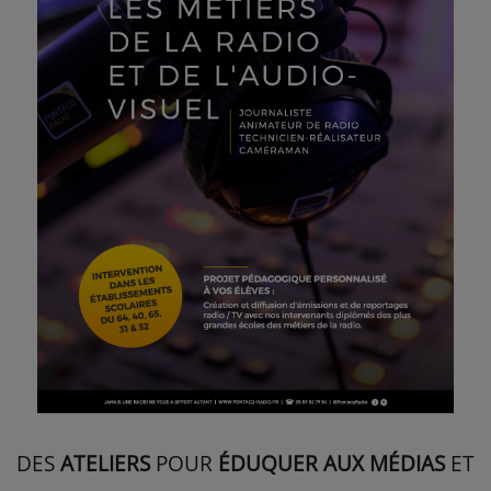
NOS PROGRAMMES COURTS
ARCHIVES - SAISONS PASSÉES
VOS ÉMISSIONS EN IMAGES
PHOTOS
ANNONCEURS & ESPACE PRO
VOTRE PUBLICITÉ SUR PONTACQ RADIO
LOCATION DE STUDIOS
ÉDUCATION AUX MÉDIAS ET À
L'INFORMATION
EN QUOI ÇA CONSISTE ?
ÉCOUTEZ LES PRODUCTIONS
DES
ATELIERS
POUR
ÉDUQUER AUX MÉDIAS
ET