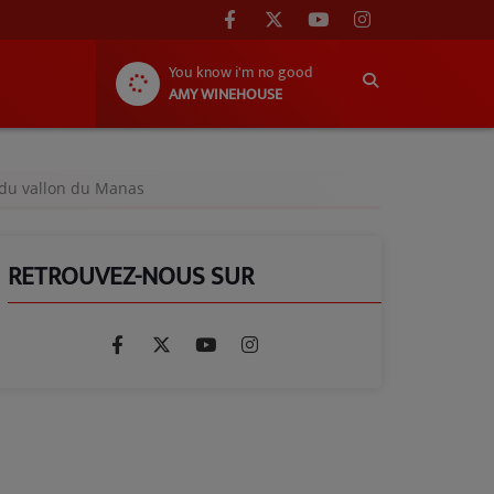
You know i'm no good
AMY WINEHOUSE
s du vallon du Manas
RETROUVEZ-NOUS SUR