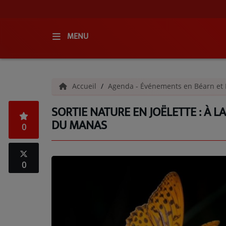
MENU
ACCUEIL
Accueil
Agenda - Événements en Béarn et 
RADIO
SORTIE NATURE EN JOËLETTE : À 
QUI SOMMES-NOUS ?
DU MANAS
0
L'ÉQUIPE
GRILLE DES PROGRAMMES
0
C'ÉTAIT QUOI CE TITRE ?
MÉDIAS