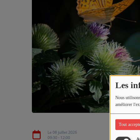
PODCASTS - SAISON 2026/2027
NOS PROGRAMMES COURTS
ARCHIVES - SAISONS PASSÉES
VOS ÉMISSIONS EN IMAGES
PHOTOS
ANNONCEURS & ESPACE PRO
VOTRE PUBLICITÉ SUR PONTACQ RADIO
Les in
LOCATION DE STUDIOS
Nous utilisons
améliorer l'ex
ÉDUCATION AUX MÉDIAS ET À
L'INFORMATION
Tout accept
EN QUOI ÇA CONSISTE ?
Le 08 juillet 2026
09:30 - 12:00
ÉCOUTEZ LES PRODUCTIONS
A