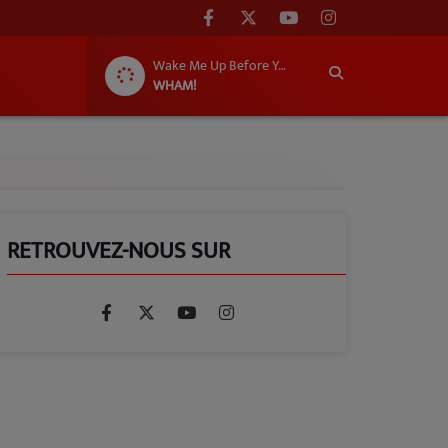
Wake Me Up Before You Go Go
WHAM!
RETROUVEZ-NOUS SUR