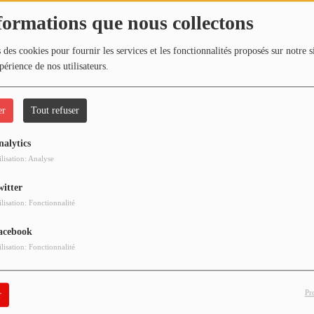
formations que nous collectons
 des cookies pour fournir les services et les fonctionnalités proposés sur notre s
périence de nos utilisateurs.
er
Tout refuser
nalytics
ilisation: Analyse
witter
ilisation: Fonctionnalité
acebook
ilisation: Fonctionnalité
Pr
r