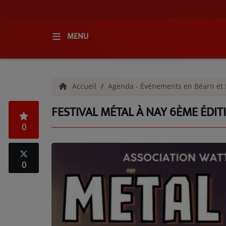
MENU
ACCUEIL
Accueil
Agenda - Événements en Béarn et 
RADIO
FESTIVAL MÉTAL À NAY 6ÈME ÉDITI
QUI SOMMES-NOUS ?
0
L'ÉQUIPE
GRILLE DES PROGRAMMES
0
C'ÉTAIT QUOI CE TITRE ?
MÉDIAS