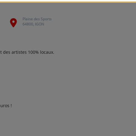
Plaine des Sports
64800, IGON
 des artistes 100% locaux.
euros !