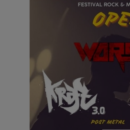
PODCASTS - SAISON 2026/2027
NOS PROGRAMMES COURTS
ARCHIVES - SAISONS PASSÉES
VOS ÉMISSIONS EN IMAGES
PHOTOS
ANNONCEURS & ESPACE PRO
VOTRE PUBLICITÉ SUR PONTACQ RADIO
LOCATION DE STUDIOS
ÉDUCATION AUX MÉDIAS ET À
L'INFORMATION
EN QUOI ÇA CONSISTE ?
ÉCOUTEZ LES PRODUCTIONS