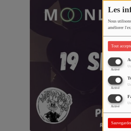
Les in
PARTICIPEZ
Nous utilisons
JEUX CONCOURS
améliorer l'ex
RECRUTEMENT
Tout accept
VENEZ DANS LE PUBLIC !
A
Ut
CRÉATIONS AUDIOVISUELLES
Activé
T
L'ŒIL DE L'OIE | PRÉSENTATION
Ut
Activé
VIDÉOS | L’ŒIL DE L'OIE
F
Ut
VIDÉOS | JEUX
Activé
Sauvegarde
PARTENAIRES